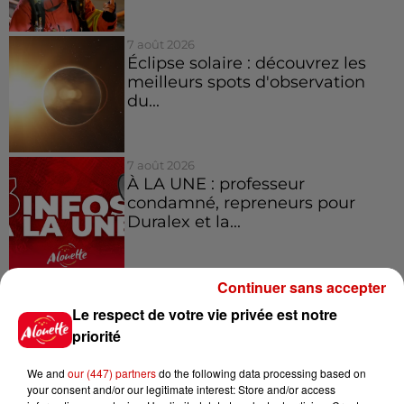
7 août 2026
Éclipse solaire : découvrez les
meilleurs spots d'observation
du...
7 août 2026
À LA UNE : professeur
condamné, repreneurs pour
Duralex et la...
Continuer sans accepter
Le respect de votre vie privée est notre
Jeux
Voir plus
priorité
Le Duel - Gagnez vos entrées
We and
our (447) partners
do the following data processing based on
pour l'un des zoos de nos
your consent and/or our legitimate interest: Store and/or access