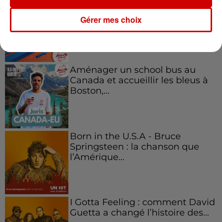
Kelly Massol, figure
emblématique de
Gérer mes choix
l'entrepreneuriat féminin
Aménager un school bus au
Canada et accueillir les bleus à
Boston,...
Born in the U.S.A - Bruce
Springsteen : la chanson que
l’Amérique...
I Gotta Feeling : comment David
Guetta a changé l’histoire des...