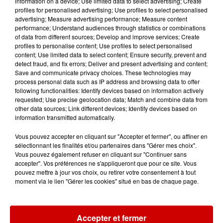
information on a device; Use limited data to select advertising; Create
régions !
profiles for personalised advertising; Use profiles to select personalised
advertising; Measure advertising performance; Measure content
performance; Understand audiences through statistics or combinations
of data from different sources; Develop and improve services; Create
profiles to personalise content; Use profiles to select personalised
Destination Vacances - Gagnez
content; Use limited data to select content; Ensure security, prevent and
votre séjour en famille au cœur
detect fraud, and fix errors; Deliver and present advertising and content;
de la...
Save and communicate privacy choices. These technologies may
process personal data such as IP address and browsing data to offer
following functionalities: Identify devices based on information actively
requested; Use precise geolocation data; Match and combine data from
other data sources; Link different devices; Identify devices based on
Destination Vacances : inscrivez-
information transmitted automatically.
vous !
Vous pouvez accepter en cliquant sur "Accepter et fermer", ou affiner en
sélectionnant les finalités et/ou partenaires dans "Gérer mes choix".
Vous pouvez également refuser en cliquant sur "Continuer sans
accepter". Vos préférences ne s'appliqueront que pour ce site. Vous
pouvez mettre à jour vos choix, ou retirer votre consentement à tout
moment via le lien "Gérer les cookies" situé en bas de chaque page.
Podcasts
Voir plus
Accepter et fermer