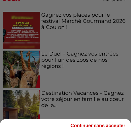
Gagnez vos places pour le
festival Marché Gourmand 2026
à Coulon !
Le Duel - Gagnez vos entrées
pour l'un des zoos de nos
régions !
Destination Vacances - Gagnez
votre séjour en famille au cœur
de la...
Continuer sans accepter