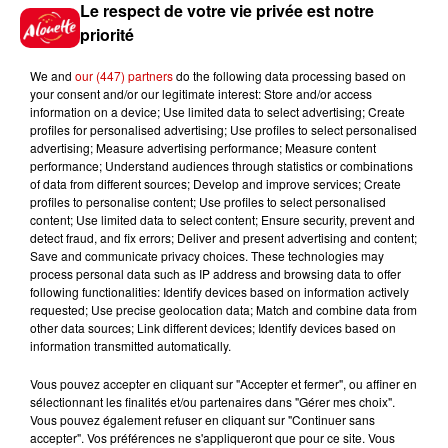
Destination Vacances : inscrivez-
Le respect de votre vie privée est notre
vous !
priorité
We and
our (447) partners
do the following data processing based on
your consent and/or our legitimate interest: Store and/or access
information on a device; Use limited data to select advertising; Create
profiles for personalised advertising; Use profiles to select personalised
advertising; Measure advertising performance; Measure content
performance; Understand audiences through statistics or combinations
Podcasts
Voir plus
of data from different sources; Develop and improve services; Create
profiles to personalise content; Use profiles to select personalised
content; Use limited data to select content; Ensure security, prevent and
Kelly Massol, figure
detect fraud, and fix errors; Deliver and present advertising and content;
emblématique de
Save and communicate privacy choices. These technologies may
l'entrepreneuriat féminin
process personal data such as IP address and browsing data to offer
following functionalities: Identify devices based on information actively
requested; Use precise geolocation data; Match and combine data from
other data sources; Link different devices; Identify devices based on
information transmitted automatically.
Aménager un school bus au
Canada et accueillir les bleus à
Vous pouvez accepter en cliquant sur "Accepter et fermer", ou affiner en
sélectionnant les finalités et/ou partenaires dans "Gérer mes choix".
Boston,...
Vous pouvez également refuser en cliquant sur "Continuer sans
accepter". Vos préférences ne s'appliqueront que pour ce site. Vous