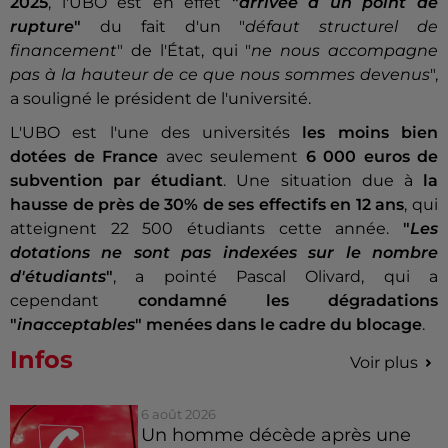
2025
, l'UBO est en effet
"
arrivée à un point de
rupture
"
du fait d'un "
défaut structurel de
financement
" de l'État, qui "
ne nous accompagne
pas à la hauteur de ce que nous sommes devenus
",
a souligné le président de l'université.
L'UBO est l'une des universités
les moins bien
dotées de France
avec seulement
6 000 euros de
subvention par étudiant
. Une situation due à
la
hausse de près de 30% de ses effectifs en 12 ans
, qui
atteignent 22 500 étudiants cette année.
"
Les
dotations ne sont pas indexées sur le nombre
d'étudiants
"
, a pointé Pascal Olivard, qui a
cependant
condamné les dégradations
"
inacceptables
" menées dans le cadre du blocage
.
Infos
Voir plus
6 août 2026
Un homme décède après une