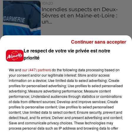
10h20
Incendies suspects en Deux-
Sèvres et en Maine-et-Loire :
un...
Continuer sans accepter
8h49
Rennes : enquête ouverte après
Le respect de votre vie privée est notre
un accident impliquant un
priorité
conducteur...
We and
our (447) partners
do the following data processing based on
your consent and/or our legitimate interest: Store and/or access
information on a device; Use limited data to select advertising; Create
profiles for personalised advertising; Use profiles to select personalised
advertising; Measure advertising performance; Measure content
Jeux
Voir plus
performance; Understand audiences through statistics or combinations
of data from different sources; Develop and improve services; Create
profiles to personalise content; Use profiles to select personalised
Gagnez vos places pour le
content; Use limited data to select content; Ensure security, prevent and
festival Marché Gourmand 2026
detect fraud, and fix errors; Deliver and present advertising and content;
à Coulon !
Save and communicate privacy choices. These technologies may
process personal data such as IP address and browsing data to offer