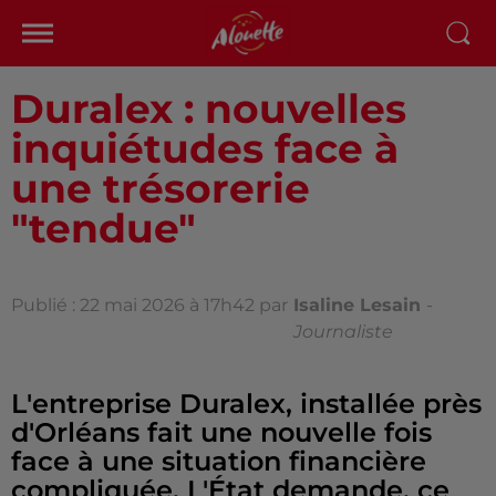
Duralex : nouvelles
inquiétudes face à
une trésorerie
"tendue"
Publié : 22 mai 2026 à 17h42 par
Isaline Lesain
-
Journaliste
L'entreprise Duralex, installée près
d'Orléans fait une nouvelle fois
face à une situation financière
compliquée. L'État demande, ce