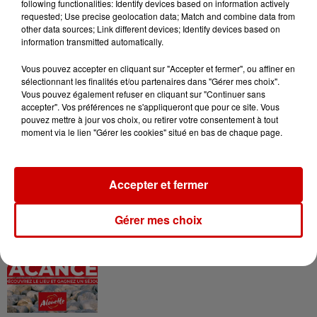
following functionalities: Identify devices based on information actively
requested; Use precise geolocation data; Match and combine data from
other data sources; Link different devices; Identify devices based on
Le Duel - Gagnez vos entrées
information transmitted automatically.
pour l'un des zoos de nos
Vous pouvez accepter en cliquant sur "Accepter et fermer", ou affiner en
régions !
sélectionnant les finalités et/ou partenaires dans "Gérer mes choix".
Vous pouvez également refuser en cliquant sur "Continuer sans
accepter". Vos préférences ne s'appliqueront que pour ce site. Vous
pouvez mettre à jour vos choix, ou retirer votre consentement à tout
moment via le lien "Gérer les cookies" situé en bas de chaque page.
Destination Vacances - Gagnez
votre séjour en famille au cœur
de la...
Accepter et fermer
Gérer mes choix
Destination Vacances : inscrivez-
vous !