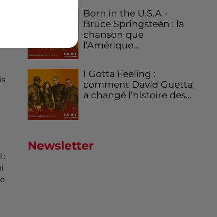
Born in the U.S.A -
Bruce Springsteen : la
chanson que
,
l’Amérique...
I Gotta Feeling :
is
comment David Guetta
a changé l’histoire des...
Newsletter
 :
ui
ce