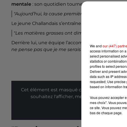
mentale
: son quotidien tourne autour de ce mara
"Aujourd’hui, la cause première, c’est la préparat
Le jeune Challandais s’entraîne
sept jours sur sept
"Les matières grasses ont diminué, le sucre aussi.
Derrière lui, une équipe l’accompagne : kiné, psycho
We and
our (447) partn
ne pense pas que je me serais battu autant
", con
access information on a 
select personalised ad
statistics or combinatio
profiles to select person
Deliver and present adv
data such as IP address 
requested; Use precise g
based on information tra
Cet élément est masqué compte-tenu du refus
souhaitez l'afficher, merci de nous donner
Vous pouvez accepter en 
mes choix". Vous pouvez
ce site. Vous pouvez met
Affic
bas de chaque page.