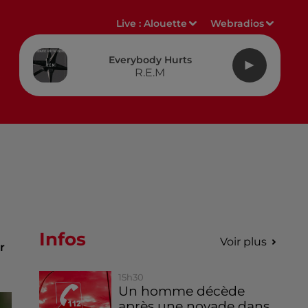
Live :
Alouette
Webradios
Everybody Hurts
R.E.M
Infos
Voir plus
r
15h30
Un homme décède
après une noyade dans