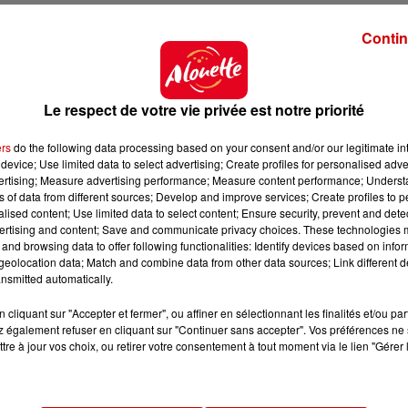
thon hors norme.
Contin
ion mentale"
. Il a aussi complètement changé son alimentation.
 Tous les repas sont pesés"
Le respect de votre vie privée est notre priorité
logue, coach sportif. Mais surtout sa famille. "
Sans eux, 
ers
do the following data processing based on your consent and/or our legitimate int
fie-t-il en parlant de
sa femme et de ses deux enfants
.
device; Use limited data to select advertising; Create profiles for personalised adver
vertising; Measure advertising performance; Measure content performance; Unders
ns of data from different sources; Develop and improve services; Create profiles to 
alised content; Use limited data to select content; Ensure security, prevent and detect
ertising and content; Save and communicate privacy choices. These technologies
and browsing data to offer following functionalities: Identify devices based on infor
eolocation data; Match and combine data from other data sources; Link different de
nsmitted automatically.
 du dépôt de cookies que vous avez exprimé. Si vous
 votre accord en cliquant sur le bouton ci-dessous.
cliquant sur "Accepter et fermer", ou affiner en sélectionnant les finalités et/ou pa
 également refuser en cliquant sur "Continuer sans accepter". Vos préférences ne 
tre à jour vos choix, ou retirer votre consentement à tout moment via le lien "Gérer 
her l'élément