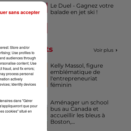
Le Duel - Gagnez votre
uer sans accepter
balade en jet ski !
je
Podcasts
erest: Store and/or
Voir plus
tising; Use profiles to
tand audiences through
personalise content; Use
Kelly Massol, figure
 fraud, and fix errors;
emblématique de
 may process personal
l'entrepreneuriat
mation actively
vices; Identify devices
féminin
rtenaires dans "Gérer
Aménager un school
s'appliqueront que pour
bus au Canada et
les cookies" situé en
accueillir les bleus à
Boston,...