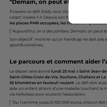
"Demain, on peut être assis"
À travers ce défi, Eddy veut changer le
regard sur 
corps
", insiste-t-il. Depuis son fauteuil, il raconte 
les places PMR occupées, les trottoirs impraticab
"Aujourd’hui, on a des jambes. Demain, on peut êt
Son objectif : montrer qu’un handicap ne doit pas
sportifs extrêmes.
Le parcours et comment aider l’
Le départ sera donné
lundi 25 mai
à
Saint-Jean-d
Saint-Gilles-Croix-de-Vie, Soullans, Challans et Le
55 kilomètres en fauteuil roulant
. Le défi doit aus
aide un enfant atteint d’une maladie touchant la m
via HelloAsso pour soutenir l’association.
"Du 1 centime jusqu’à 100 000 euros, chacun fait c