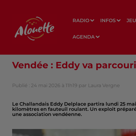
RADIO
INFOS
JE
AGENDA
Vendée : Eddy va parcouri
Publié : 24 mai 2026 à 11h19 par
Laura Vergne
Le Challandais Eddy Delplace partira lundi 25 mai
kilomètres en fauteuil roulant. Un exploit prépar
une association vendéenne.