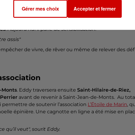
Gérer mes choix
Accepter et fermer
le handicap
. "
On ne peut pas juger quelqu’un sur son
avoir découvert une autre réalité du quotidien :
les regards
les
. Aujourd’hui il parle de sensibilisation.
re assis"
 empêcher de vivre, de rêver ou même de relever des déf
association
e-Monts
. Eddy traversera ensuite
Saint-Hilaire-de-Riez,
 Perrier
avant de revenir à Saint-Jean-de-Monts. Au total
si permettre de soutenir l’association
L’Étoile de Marin
, q
oelle épinière. Une cagnotte en ligne a été mise en pla
e qu’il veut",
sourit Eddy.