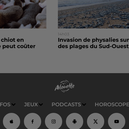
14h03
 chiot en
Invasion de physalies sur
 peut coûter
des plages du Sud-Ouest
NFOS
JEUX
PODCASTS
HOROSCOP