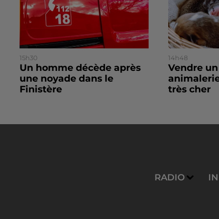
15h30
14h48
Un homme décède après
Vendre un
une noyade dans le
animalerie
Finistère
très cher
RADIO
I