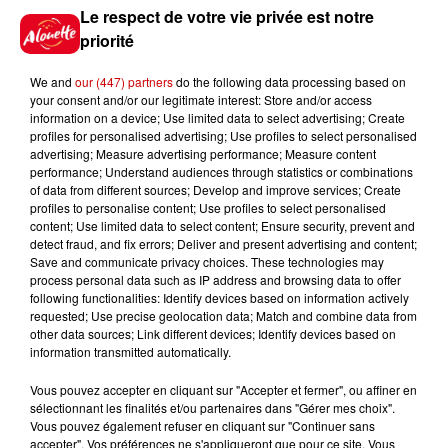
Jeux
Voir plus
Le respect de votre vie privée est notre
priorité
Gagnez vos places pour le
Festival du Roi Arthur 2026 !
We and
our (447) partners
do the following data processing based on
your consent and/or our legitimate interest: Store and/or access
information on a device; Use limited data to select advertising; Create
profiles for personalised advertising; Use profiles to select personalised
advertising; Measure advertising performance; Measure content
performance; Understand audiences through statistics or combinations
of data from different sources; Develop and improve services; Create
Gagnez vos entrées pour le
profiles to personalise content; Use profiles to select personalised
Musée du Sport Automobile au
content; Use limited data to select content; Ensure security, prevent and
Mans !
detect fraud, and fix errors; Deliver and present advertising and content;
Save and communicate privacy choices. These technologies may
process personal data such as IP address and browsing data to offer
following functionalities: Identify devices based on information actively
requested; Use precise geolocation data; Match and combine data from
Alouette vous invite à
other data sources; Link different devices; Identify devices based on
Futuroscope Xperiences !
information transmitted automatically.
Vous pouvez accepter en cliquant sur "Accepter et fermer", ou affiner en
sélectionnant les finalités et/ou partenaires dans "Gérer mes choix".
Vous pouvez également refuser en cliquant sur "Continuer sans
accepter". Vos préférences ne s'appliqueront que pour ce site. Vous