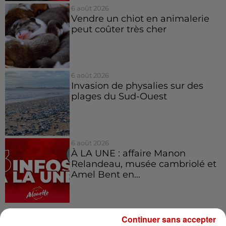
6 août 2026
Vendre un chiot en animalerie
peut coûter très cher
6 août 2026
Invasion de physalies sur des
plages du Sud-Ouest
6 août 2026
À LA UNE : affaire Manon
Relandeau, musée cambriolé et
Amel Bent en...
Continuer sans accepter