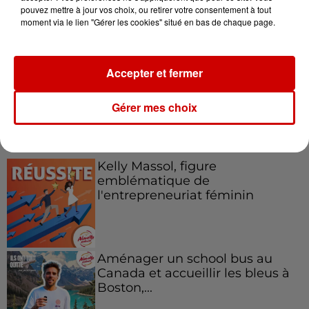
Le Duel - Gagnez votre balade
pouvez mettre à jour vos choix, ou retirer votre consentement à tout
moment via le lien "Gérer les cookies" situé en bas de chaque page.
en jet ski !
Accepter et fermer
Gérer mes choix
Podcasts
Voir plus
Kelly Massol, figure
emblématique de
l'entrepreneuriat féminin
Aménager un school bus au
Canada et accueillir les bleus à
Boston,...