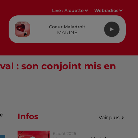
Live :
Alouette
Webradios
Coeur Maladroit
MARINE
l : son conjoint mis en
Infos
ué
Voir plus
6 août 2026