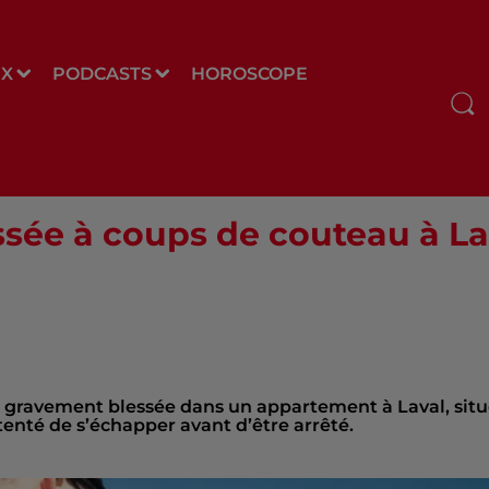
UX
PODCASTS
HOROSCOPE
e à coups de couteau à Lava
ée gravement blessée dans un appartement à Laval, sit
 tenté de s’échapper avant d’être arrêté.