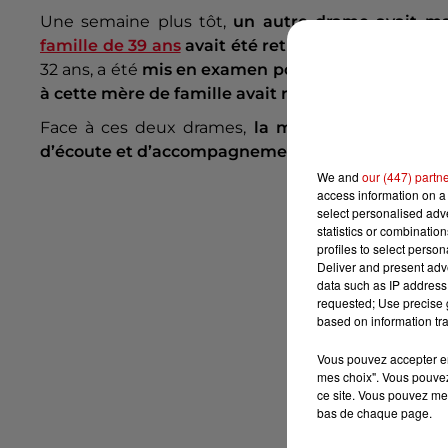
Une semaine plus tôt,
un autre drame avait mar
famille de 39 ans
avait été retrouvée morte
dans 
32 ans, a été
mis en examen pour meurtre et écr
à cette mère de famille avait réuni 600 personnes
Face à ces deux drames,
la mairie de Laval ouvr
d’écoute et d’accompagnement,
pour les habitant
We and
our (447) partn
access information on a 
select personalised ad
statistics or combinatio
profiles to select person
Deliver and present adv
data such as IP address 
requested; Use precise g
based on information tra
Vous pouvez accepter en 
mes choix". Vous pouvez
ce site. Vous pouvez met
bas de chaque page.