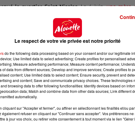
qué le quartier Saint-Nicolas.
Le 4 juin,
une mère 
un appartement. Dans ce dossier,
son ex-conjoint,
âgé 
Contin
oué.
Dimanche dernier
une marche blanche
en homma
.
ira ce lundi, dans le quartier Saint-Nicolas, un espa
Le respect de votre vie privée est notre priorité
s du quartier.
ers
do the following data processing based on your consent and/or our legitimate int
Avec 
device; Use limited data to select advertising; Create profiles for personalised adver
vertising; Measure advertising performance; Measure content performance; Unders
ns of data from different sources; Develop and improve services; Create profiles to 
alised content; Use limited data to select content; Ensure security, prevent and detect
ertising and content; Save and communicate privacy choices. These technologies
and browsing data to offer following functionalities: Identify devices based on infor
eolocation data; Match and combine data from other data sources; Link different de
nsmitted automatically.
cliquant sur "Accepter et fermer", ou affiner en sélectionnant les finalités et/ou pa
 également refuser en cliquant sur "Continuer sans accepter". Vos préférences ne 
tre à jour vos choix, ou retirer votre consentement à tout moment via le lien "Gérer 