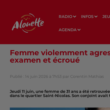
RADIO
INFOS
JE
AGENDA
Femme violemment agressé
examen et écroué
Publié : 14 juin 2026 à 7h53 par
Corentin Mathias
Jeudi 11 juin, une femme de 31 ans a été retrouv
dans le quartier Saint-Nicolas. Son conjoint avait