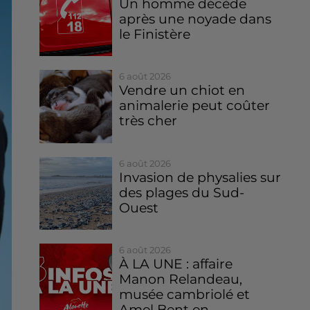
Un homme décède
après une noyade dans
le Finistère
6 août 2026
Vendre un chiot en
animalerie peut coûter
très cher
6 août 2026
Invasion de physalies sur
des plages du Sud-
Ouest
6 août 2026
À LA UNE : affaire
Manon Relandeau,
musée cambriolé et
Amel Bent en...