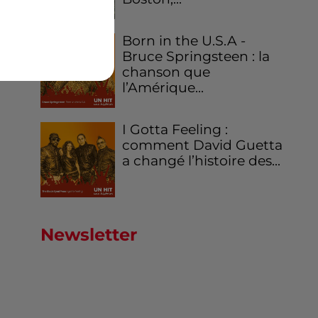
Born in the U.S.A -
Bruce Springsteen : la
chanson que
l’Amérique...
I Gotta Feeling :
comment David Guetta
a changé l’histoire des...
Newsletter