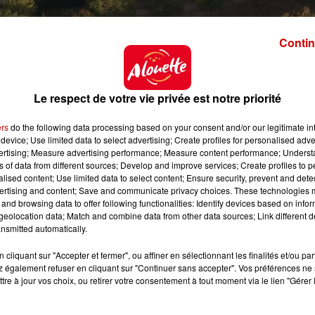
Contin
OBILIERE DE LA GRAINETIERE
Le respect de votre vie privée est notre priorité
mail.com
ers
do the following data processing based on your consent and/or our legitimate int
delagrainetiere.fr/
device; Use limited data to select advertising; Create profiles for personalised adver
vertising; Measure advertising performance; Measure content performance; Unders
ns of data from different sources; Develop and improve services; Create profiles to 
alised content; Use limited data to select content; Ensure security, prevent and detect
ertising and content; Save and communicate privacy choices. These technologies
and browsing data to offer following functionalities: Identify devices based on infor
eolocation data; Match and combine data from other data sources; Link different de
nsmitted automatically.
16h30
cliquant sur "Accepter et fermer", ou affiner en sélectionnant les finalités et/ou pa
 également refuser en cliquant sur "Continuer sans accepter". Vos préférences ne 
18h00
tre à jour vos choix, ou retirer votre consentement à tout moment via le lien "Gérer 