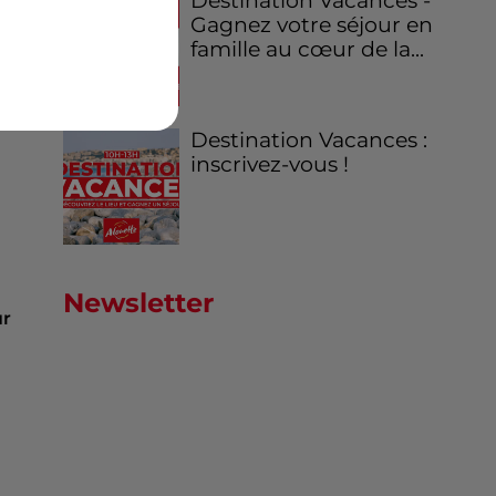
Destination Vacances -
Gagnez votre séjour en
famille au cœur de la...
Destination Vacances :
inscrivez-vous !
Newsletter
ur