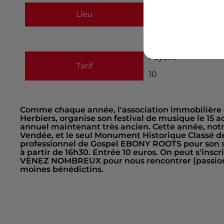
ABBAYE DE LA GR
Lieu
85500
LES HERBI
Payant
Tarif
10
Comme chaque année, l'association immobilière de
Herbiers, organise son festival de musique le 15 
annuel maintenant très ancien. Cette année, not
Vendée, et le seul Monument Historique Classé de 
professionnel de Gospel EBONY ROOTS pour son 
à partir de 16h30. Entrée 10 euros. On peut s'inscri
VENEZ NOMBREUX pour nous rencontrer (passion 
moines bénédictins.