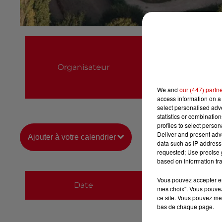
ASSOCIATION IMM
0686594718
Organisateur
gaury.philippe@g
We and
our (447) partn
https://www.abbaye
access information on a 
select personalised ad
statistics or combinatio
profiles to select person
Deliver and present adv
Ajouter à votre calendrier
data such as IP address 
requested; Use precise g
based on information tra
du
15 août 2026 à 
Vous pouvez accepter en 
Date
mes choix". Vous pouvez
au
15 août 2026 à 
ce site. Vous pouvez met
bas de chaque page.