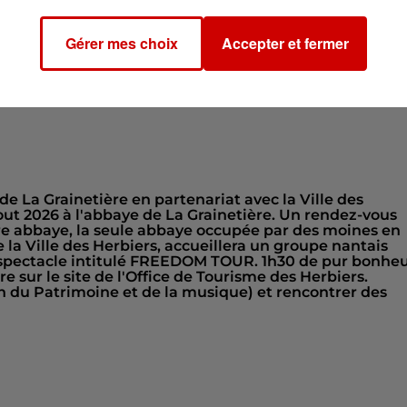
AINETIERE
Gérer mes choix
Accepter et fermer
ERS
 La Grainetière en partenariat avec la Ville des
aout 2026 à l'abbaye de La Grainetière. Un rendez-vous
re abbaye, la seule abbaye occupée par des moines en
la Ville des Herbiers, accueillera un groupe nantais
spectacle intitulé FREEDOM TOUR. 1h30 de pur bonhe
re sur le site de l'Office de Tourisme des Herbiers.
du Patrimoine et de la musique) et rencontrer des