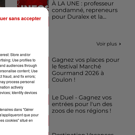
À LA UNE : professeur
condamné, repreneurs
pour Duralex et la...
uer sans accepter
Jeux
Voir plus
erest: Store and/or
Gagnez vos places pour
tising; Use profiles to
tand audiences through
le festival Marché
personalise content; Use
Gourmand 2026 à
 fraud, and fix errors;
Coulon !
 may process personal
mation actively
vices; Identify devices
Le Duel - Gagnez vos
entrées pour l'un des
rtenaires dans "Gérer
zoos de nos régions !
s'appliqueront que pour
les cookies" situé en