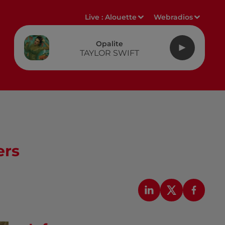
Live :
Alouette
Webradios
Opalite
TAYLOR SWIFT
ers