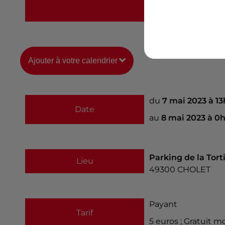
https://www.helloa
Ajouter à votre calendrier
du
7 mai 2023 à 1
Date
au
8 mai 2023 à 0
Parking de la Tort
Lieu
49300
CHOLET
Payant
Tarif
5 euros ; Gratuit m