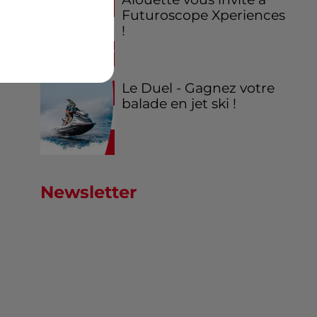
Futuroscope Xperiences
!
Le Duel - Gagnez votre
balade en jet ski !
Newsletter