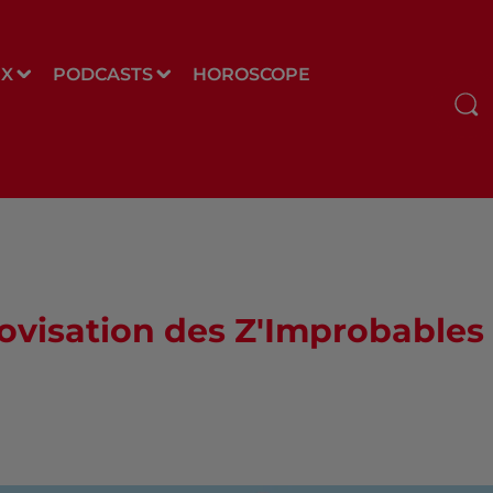
UX
PODCASTS
HOROSCOPE
rovisation des Z'Improbables 