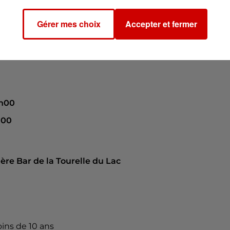
sso.com/associations/les-z-improbables
Gérer mes choix
Accepter et fermer
3h00
h00
ière Bar de la Tourelle du Lac
oins de 10 ans