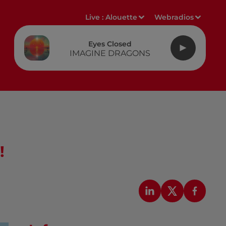
Live :
Alouette
Webradios
Eyes Closed
IMAGINE DRAGONS
!