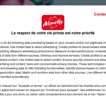
Contin
Le respect de votre vie privée est notre priorité
ers
do the following data processing based on your consent and/or our legitimate int
device; Use limited data to select advertising; Create profiles for personalised adver
vertising; Measure advertising performance; Measure content performance; Unders
ns of data from different sources; Develop and improve services; Create profiles to 
alised content; Use limited data to select content; Ensure security, prevent and detect
ertising and content; Save and communicate privacy choices. These technologies
and browsing data to offer following functionalities: Identify devices based on infor
eolocation data; Match and combine data from other data sources; Link different de
nsmitted automatically.
cliquant sur "Accepter et fermer", ou affiner en sélectionnant les finalités et/ou pa
'Improbables
 également refuser en cliquant sur "Continuer sans accepter". Vos préférences ne 
tre à jour vos choix, ou retirer votre consentement à tout moment via le lien "Gérer 
@gmail.com