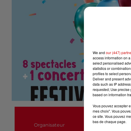
We and
our (447) partn
access information on a 
select personalised ad
statistics or combinatio
profiles to select person
Deliver and present adv
data such as IP address 
requested; Use precise g
based on information tra
Vous pouvez accepter en 
Association Les Z
mes choix". Vous pouvez
ce site. Vous pouvez met
06 16 33 59 87
bas de chaque page.
Organisateur
les.zimprobables