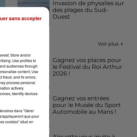
Invasion de physalies sur
des plages du Sud-
Ouest
uer sans accepter
Jeux
Voir plus
erest: Store and/or
Gagnez vos places pour
tising; Use profiles to
tand audiences through
le Festival du Roi Arthur
personalise content; Use
2026 !
 fraud, and fix errors;
 may process personal
mation actively
vices; Identify devices
Gagnez vos entrées
pour le Musée du Sport
rtenaires dans "Gérer
Automobile au Mans !
s'appliqueront que pour
les cookies" situé en
Alouette vous invite à