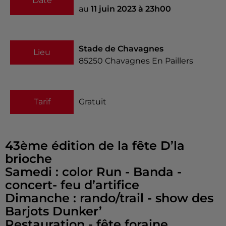
Date
au
11 juin 2023 à 23h00
Stade de Chavagnes
Lieu
85250
Chavagnes En Paillers
Tarif
Gratuit
43ème édition de la fête D’la
brioche
Samedi : color Run - Banda -
concert- feu d’artifice
Dimanche : rando/trail - show des
Barjots Dunker’
Restauration - fête foraine