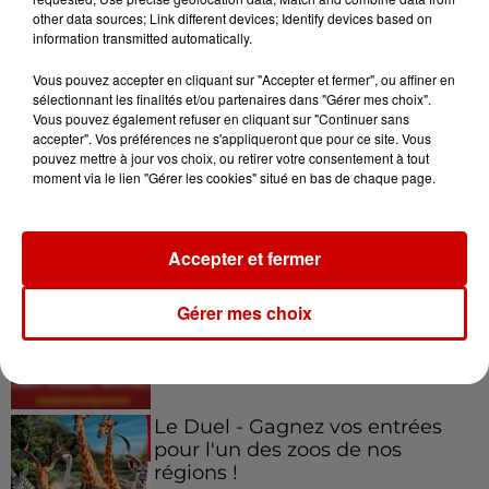
other data sources; Link different devices; Identify devices based on
7 août 2026
information transmitted automatically.
Éclipse solaire : découvrez les
meilleurs spots d'observation
Vous pouvez accepter en cliquant sur "Accepter et fermer", ou affiner en
du...
sélectionnant les finalités et/ou partenaires dans "Gérer mes choix".
Vous pouvez également refuser en cliquant sur "Continuer sans
accepter". Vos préférences ne s'appliqueront que pour ce site. Vous
pouvez mettre à jour vos choix, ou retirer votre consentement à tout
moment via le lien "Gérer les cookies" situé en bas de chaque page.
Jeux
Voir plus
Accepter et fermer
Gagnez vos places pour le
festival Marché Gourmand 2026
Gérer mes choix
à Coulon !
Le Duel - Gagnez vos entrées
pour l'un des zoos de nos
régions !