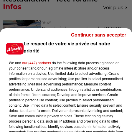
Infos
Voir plus
9h45
Cambriolages : plus de 18 000
Continuer sans accepter
logements visités en juillet 2026,
en...
Le respect de votre vie privée est notre
priorité
7 août 2026
We and
our (447) partners
do the following data processing based on
Pape Léon XIV en France : quel
your consent and/or our legitimate interest: Store and/or access
information on a device; Use limited data to select advertising; Create
est son programme ?
profiles for personalised advertising; Use profiles to select personalised
advertising; Measure advertising performance; Measure content
performance; Understand audiences through statistics or combinations
of data from different sources; Develop and improve services; Create
profiles to personalise content; Use profiles to select personalised
7 août 2026
content; Use limited data to select content; Ensure security, prevent and
Limoges : un bébé d'un mois
detect fraud, and fix errors; Deliver and present advertising and content;
blessé dans un incendie, un
Save and communicate privacy choices. These technologies may
appartement...
process personal data such as IP address and browsing data to offer
following functionalities: Identify devices based on information actively
requested; Use precise geolocation data; Match and combine data from