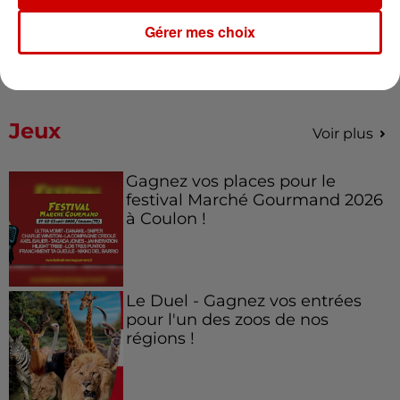
un accident impliquant un
Gérer mes choix
conducteur...
Jeux
Voir plus
Gagnez vos places pour le
festival Marché Gourmand 2026
à Coulon !
Le Duel - Gagnez vos entrées
pour l'un des zoos de nos
régions !