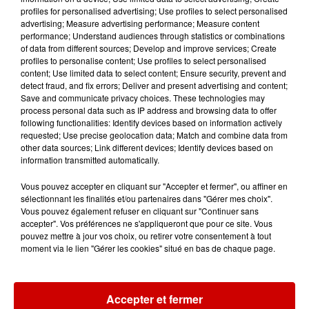
profiles for personalised advertising; Use profiles to select personalised
12h41
advertising; Measure advertising performance; Measure content
La comédienne rochefortaise
performance; Understand audiences through statistics or combinations
Dominique Frot est décédée
of data from different sources; Develop and improve services; Create
profiles to personalise content; Use profiles to select personalised
content; Use limited data to select content; Ensure security, prevent and
detect fraud, and fix errors; Deliver and present advertising and content;
Save and communicate privacy choices. These technologies may
11h12
process personal data such as IP address and browsing data to offer
L’église de cette commune
following functionalities: Identify devices based on information actively
requested; Use precise geolocation data; Match and combine data from
d’Indre-et-Loire a été
other data sources; Link different devices; Identify devices based on
cambriolée, deux...
information transmitted automatically.
Vous pouvez accepter en cliquant sur "Accepter et fermer", ou affiner en
sélectionnant les finalités et/ou partenaires dans "Gérer mes choix".
10h20
Vous pouvez également refuser en cliquant sur "Continuer sans
Incendies suspects en Deux-
accepter". Vos préférences ne s'appliqueront que pour ce site. Vous
Sèvres et en Maine-et-Loire :
pouvez mettre à jour vos choix, ou retirer votre consentement à tout
un...
moment via le lien "Gérer les cookies" situé en bas de chaque page.
8h49
Accepter et fermer
Rennes : enquête ouverte après