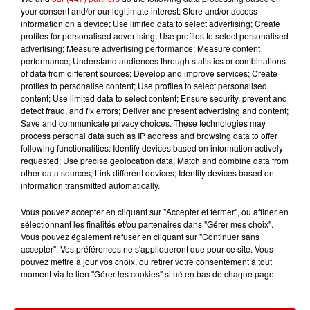
your consent and/or our legitimate interest: Store and/or access
Le Duel - Gagnez vos entrées
information on a device; Use limited data to select advertising; Create
pour l'un des zoos de nos
profiles for personalised advertising; Use profiles to select personalised
régions !
advertising; Measure advertising performance; Measure content
performance; Understand audiences through statistics or combinations
of data from different sources; Develop and improve services; Create
profiles to personalise content; Use profiles to select personalised
content; Use limited data to select content; Ensure security, prevent and
Destination Vacances - Gagnez
detect fraud, and fix errors; Deliver and present advertising and content;
Save and communicate privacy choices. These technologies may
votre séjour en famille au cœur
process personal data such as IP address and browsing data to offer
de la...
following functionalities: Identify devices based on information actively
requested; Use precise geolocation data; Match and combine data from
other data sources; Link different devices; Identify devices based on
information transmitted automatically.
Destination Vacances : inscrivez-
Vous pouvez accepter en cliquant sur "Accepter et fermer", ou affiner en
vous !
sélectionnant les finalités et/ou partenaires dans "Gérer mes choix".
Vous pouvez également refuser en cliquant sur "Continuer sans
accepter". Vos préférences ne s'appliqueront que pour ce site. Vous
pouvez mettre à jour vos choix, ou retirer votre consentement à tout
moment via le lien "Gérer les cookies" situé en bas de chaque page.