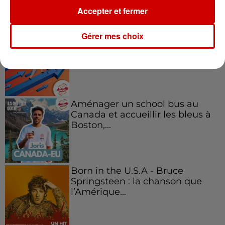
Podcasts
Accepter et fermer
Voir plus
Gérer mes choix
Kelly Massol, figure
emblématique de
l'entrepreneuriat féminin
Aménager un school bus au
Canada et accueillir les bleus à
Boston,...
Born in the U.S.A - Bruce
Springsteen : la chanson que
l’Amérique...