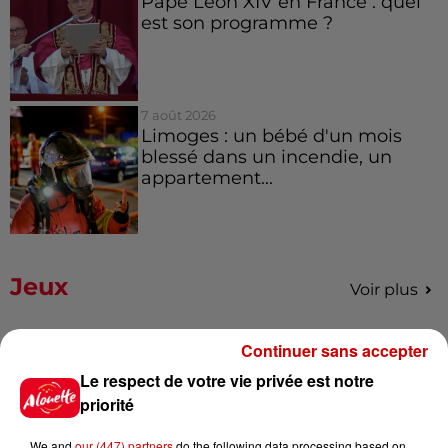
Pape Léon XIV en France : quel
est son programme ?
7 août 2026
Limoges : un bébé d'un mois
blessé dans un incendie, un
appartement...
Jeux
Voir plus
Gagnez vos places pour le
Continuer sans accepter
festival Marché Gourmand 2026
Le respect de votre vie privée est notre
à Coulon !
priorité
We and
our (447) partners
do the following data processing based on