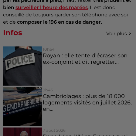
par les pêcheurs à pied
, il faut rester
très prudent et
bien
surveiller l'heure des marées
. Il est donc
conseillé de toujours garder son téléphone avec soi
et de
composer le 196 en cas de danger.
Infos
Voir plus
10h54
Royan : elle tente d’écraser son
ex-conjoint et dit regretter...
9h45
Cambriolages : plus de 18 000
logements visités en juillet 2026,
en...
7 août 2026