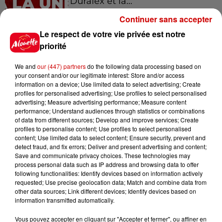
Duralex et la...
Continuer sans accepter
Le respect de votre vie privée est notre
priorité
Jeux
Voir plus
We and
our (447) partners
do the following data processing based on
your consent and/or our legitimate interest: Store and/or access
Le Duel - Gagnez vos entrées
information on a device; Use limited data to select advertising; Create
pour l'un des zoos de nos
profiles for personalised advertising; Use profiles to select personalised
advertising; Measure advertising performance; Measure content
régions !
performance; Understand audiences through statistics or combinations
of data from different sources; Develop and improve services; Create
profiles to personalise content; Use profiles to select personalised
content; Use limited data to select content; Ensure security, prevent and
detect fraud, and fix errors; Deliver and present advertising and content;
Gagnez vos places pour le
Save and communicate privacy choices. These technologies may
Festival du Roi Arthur 2026 !
process personal data such as IP address and browsing data to offer
following functionalities: Identify devices based on information actively
requested; Use precise geolocation data; Match and combine data from
other data sources; Link different devices; Identify devices based on
information transmitted automatically.
Gagnez vos entrées pour le
Vous pouvez accepter en cliquant sur "Accepter et fermer", ou affiner en