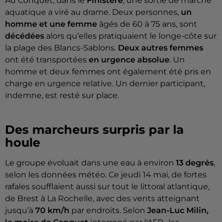
Au Conquet, dans le
Finistère
, une sortie de marche
aquatique a viré au drame. Deux personnes,
un
homme et une femme
âgés de 60 à 75 ans, sont
décédées
alors qu’elles pratiquaient le longe-côte sur
la plage des Blancs-Sablons.
Deux autres femmes
ont été transportées
en urgence absolue
. Un
homme et deux femmes ont également été pris en
charge en urgence relative. Un dernier participant,
indemne, est resté sur place.
Des marcheurs surpris par la
houle
Le groupe évoluait dans une eau à environ
13 degrés
,
selon les données météo. Ce jeudi 14 mai, de fortes
rafales soufflaient aussi sur tout le littoral atlantique,
de Brest à La Rochelle, avec des vents atteignant
jusqu’à
70 km/h
par endroits. Selon
Jean-Luc Milin,