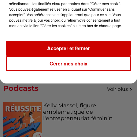
Musée du Sport Automobile au
sélectionnant les finalités et/ou partenaires dans "Gérer mes choix".
Mans !
Vous pouvez également refuser en cliquant sur "Continuer sans
accepter". Vos préférences ne s'appliqueront que pour ce site. Vous
pouvez mettre à jour vos choix, ou retirer votre consentement à tout
moment via le lien "Gérer les cookies" situé en bas de chaque page.
Destination Vacances - Gagnez
votre séjour en famille au cœur
Accepter et fermer
de la...
Gérer mes choix
Podcasts
Voir plus
Kelly Massol, figure
emblématique de
l'entrepreneuriat féminin