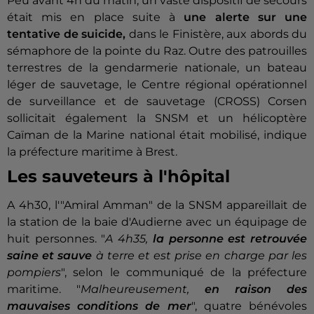
Peu avant 4h du matin, un vaste dispositif de secours
était mis en place suite à
une alerte sur une
tentative de suicide,
dans le Finistère, aux abords du
sémaphore de la pointe du Raz. Outre des patrouilles
terrestres de la gendarmerie nationale, un bateau
léger de sauvetage, le Centre régional opérationnel
de surveillance et de sauvetage (CROSS) Corsen
sollicitait également la SNSM et un hélicoptère
Caïman de la Marine national était mobilisé, indique
la préfecture maritime à Brest.
Les sauveteurs à l'hôpital
A 4h30, l'"Amiral Amman" de la SNSM appareillait de
la station de la baie d'Audierne avec un équipage de
huit personnes. "
A 4h35,
la personne est retrouvée
saine et sauve
à terre et est prise en charge par les
pompiers
", selon le communiqué de la préfecture
maritime. "
Malheureusement,
en raison des
mauvaises conditions de mer
", quatre bénévoles