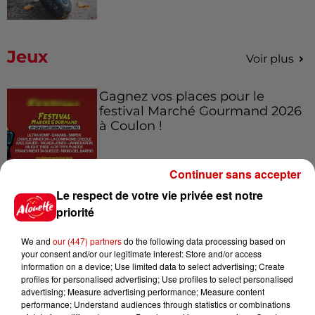
Jeux
Voir plus
Gagnez vos places pour le
festival Marché Gourmand 2026
à Coulon !
Continuer sans accepter
Le Duel - Gagnez vos entrées
Le respect de votre vie privée est notre
pour l'un des zoos de nos
priorité
régions !
We and
our (447) partners
do the following data processing based on
your consent and/or our legitimate interest: Store and/or access
information on a device; Use limited data to select advertising; Create
profiles for personalised advertising; Use profiles to select personalised
Destination Vacances - Gagnez
advertising; Measure advertising performance; Measure content
votre séjour en famille au cœur
performance; Understand audiences through statistics or combinations
de la...