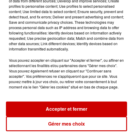
of data from different sources; Develop and improve services; Create
profiles to personalise content; Use profiles to select personalised
content; Use limited data to select content; Ensure security, prevent and
detect fraud, and fix errors; Deliver and present advertising and content;
Save and communicate privacy choices. These technologies may
Destination Vacances : inscrivez-
process personal data such as IP address and browsing data to offer
vous !
following functionalities: Identify devices based on information actively
requested; Use precise geolocation data; Match and combine data from
other data sources; Link different devices; Identify devices based on
information transmitted automatically.
Vous pouvez accepter en cliquant sur "Accepter et fermer", ou affiner en
sélectionnant les finalités et/ou partenaires dans "Gérer mes choix".
Vous pouvez également refuser en cliquant sur "Continuer sans
Podcasts
accepter". Vos préférences ne s'appliqueront que pour ce site. Vous
Voir plus
pouvez mettre à jour vos choix, ou retirer votre consentement à tout
moment via le lien "Gérer les cookies" situé en bas de chaque page.
Kelly Massol, figure
emblématique de
l'entrepreneuriat féminin
Accepter et fermer
Gérer mes choix