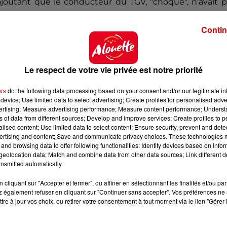
, ajoutant que le conducteur du TGV, "choqué", n'avait 
Contin
s de 11 000 habitants située à huit kilomètres de Bre
traverser les voies il faut emprunter un passage planché
neux posés à même les voies clignotent pour signaler 
Le respect de votre vie privée est notre priorité
rs respectées par la clientèle", a réagi auprès de l'AFP
ers
do the following data processing based on your consent and/or our legitimate int
" du jeune garçon.
device; Use limited data to select advertising; Create profiles for personalised adver
vertising; Measure advertising performance; Measure content performance; Unders
 par nature font l'objet d'attentions particulières, après
ns of data from different sources; Develop and improve services; Create profiles to 
l'entreprise. Elle dit mener des opérations de prévent
alised content; Use limited data to select content; Ensure security, prevent and detect
ertising and content; Save and communicate privacy choices. These technologies
u danger de ces passages où les trains ne s'arrêtant 
and browsing data to offer following functionalities: Identify devices based on infor
eolocation data; Match and combine data from other data sources; Link different de
nsmitted automatically.
cliquant sur "Accepter et fermer", ou affiner en sélectionnant les finalités et/ou pa
 également refuser en cliquant sur "Continuer sans accepter". Vos préférences ne 
tre à jour vos choix, ou retirer votre consentement à tout moment via le lien "Gérer 