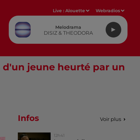
Live :
Alouette
Webradios
Melodrama
DISIZ & THEODORA
ès d'un jeune heurté par un
Infos
Voir plus
12h41