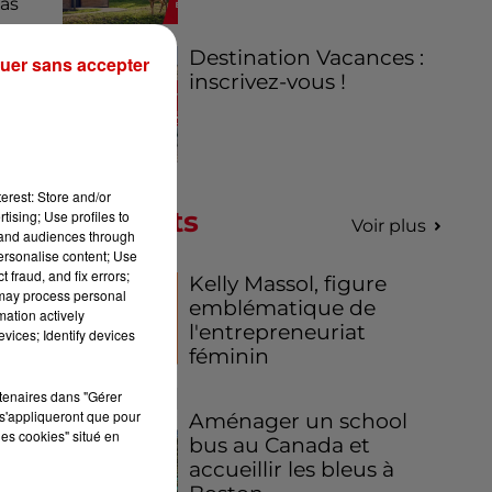
pas
Destination Vacances :
uer sans accepter
st,
inscrivez-vous !
ié,
le
 la
erest: Store and/or
Podcasts
tising; Use profiles to
Voir plus
tand audiences through
 il
personalise content; Use
ion
 fraud, and fix errors;
Kelly Massol, figure
 may process personal
pas
emblématique de
mation actively
l'entrepreneuriat
vices; Identify devices
féminin
rtenaires dans "Gérer
s'appliqueront que pour
Aménager un school
les cookies" situé en
bus au Canada et
accueillir les bleus à