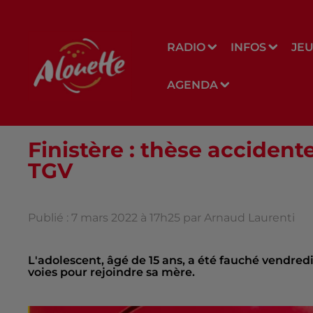
RADIO
INFOS
JE
AGENDA
Finistère : thèse accident
TGV
Publié : 7 mars 2022 à 17h25 par Arnaud Laurenti
L'adolescent, âgé de 15 ans, a été fauché vendredi
voies pour rejoindre sa mère.