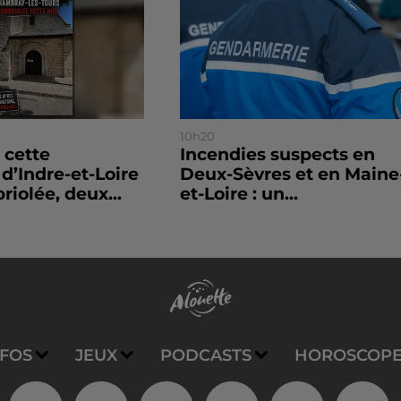
10h20
 cette
Incendies suspects en
’Indre-et-Loire
Deux-Sèvres et en Maine
riolée, deux...
et-Loire : un...
NFOS
JEUX
PODCASTS
HOROSCOP