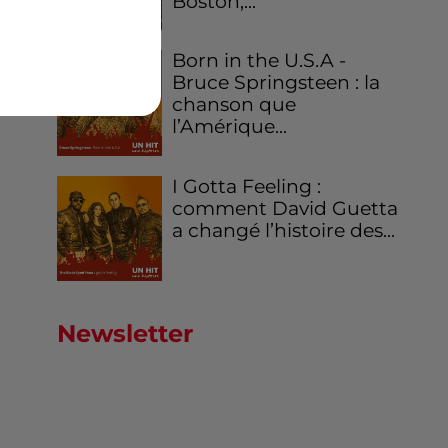
Boston,...
Born in the U.S.A -
Bruce Springsteen : la
chanson que
l’Amérique...
I Gotta Feeling :
comment David Guetta
a changé l’histoire des...
Newsletter