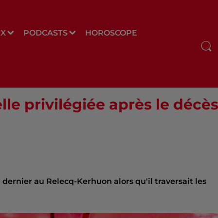
UX
PODCASTS
HOROSCOPE
elle privilégiée après le déc
 dernier au Relecq-Kerhuon alors qu'il traversait les