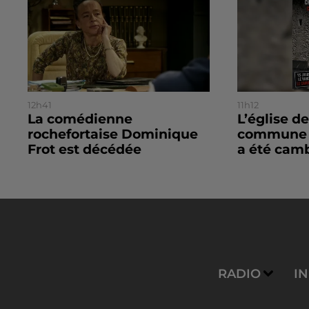
12h41
11h12
La comédienne
L’église de
rochefortaise Dominique
commune d
Frot est décédée
a été camb
RADIO
I