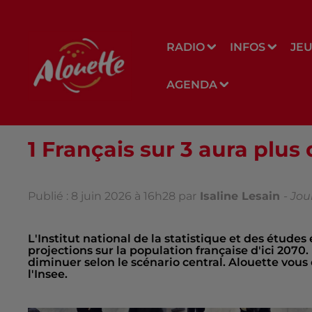
RADIO
INFOS
JE
AGENDA
1 Français sur 3 aura plus
Publié : 8 juin 2026 à 16h28 par
Isaline Lesain
-
Jou
L'Institut national de la statistique et des études
projections sur la population française d'ici 2070.
diminuer selon le scénario central. Alouette vous
l'Insee.