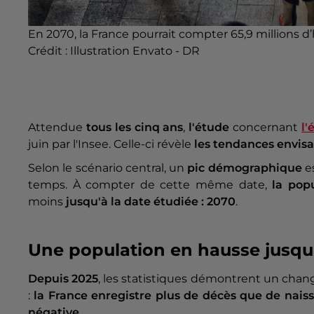
En 2070, la France pourrait compter 65,9 millions d’
Crédit :
Illustration Envato - DR
Attendue
tous les cinq ans
,
l'étude
concernant
l'
juin par l'Insee. Celle-ci révèle
les tendances envisa
Selon le scénario central, un
pic démographique
e
temps. À compter de cette même date,
la pop
moins
jusqu'à la date étudiée : 2070
.
Une population en hausse jusqu
Depuis 2025
, les statistiques démontrent un cha
:
la France enregistre plus de décès que de nais
négative
.