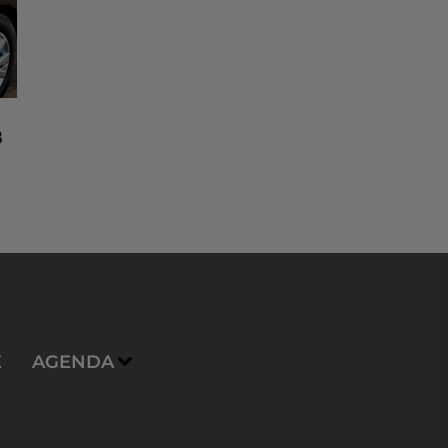
8
n
E
AGENDA