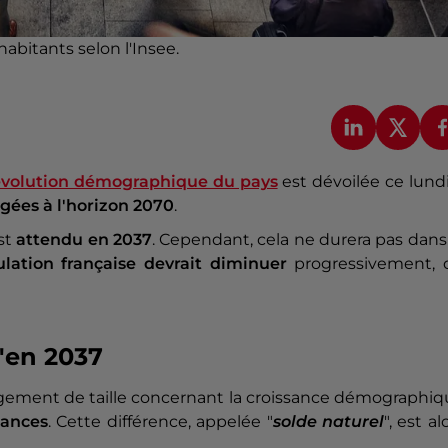
habitants selon l'Insee.
évolution démographique du pays
est dévoilée ce lund
gées à l'horizon 2070
.
st
attendu en 2037
. Cependant, cela ne durera pas dans
ulation française devrait diminuer
progressivement, 
'en 2037
ngement de taille concernant la croissance démographi
sances
. Cette différence, appelée "
solde naturel
", est al