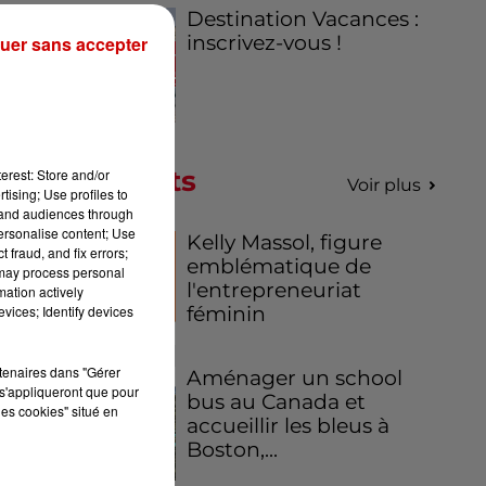
Destination Vacances :
inscrivez-vous !
uer sans accepter
nce
ire
ire
 la
Podcasts
erest: Store and/or
Voir plus
tising; Use profiles to
ne
tand audiences through
personalise content; Use
Kelly Massol, figure
 fraud, and fix errors;
emblématique de
 may process personal
l'entrepreneuriat
mation actively
féminin
vices; Identify devices
ns
rtenaires dans "Gérer
Aménager un school
es
s'appliqueront que pour
bus au Canada et
les cookies" situé en
accueillir les bleus à
ui,
Boston,...
ie