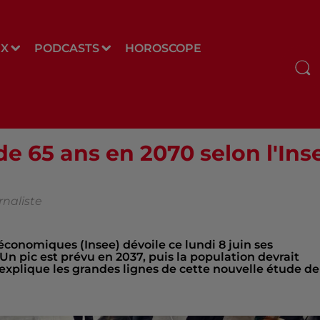
UX
PODCASTS
HOROSCOPE
 de 65 ans en 2070 selon l'Ins
rnaliste
 économiques (Insee) dévoile ce lundi 8 juin ses
 Un pic est prévu en 2037, puis la population devrait
 explique les grandes lignes de cette nouvelle étude de