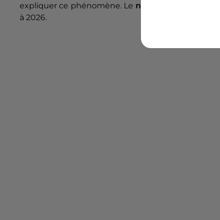
expliquer ce phénomène. Le
nombre de centenai
à 2026.