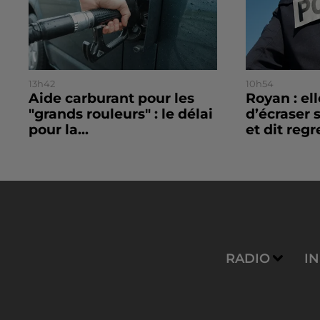
13h42
10h54
Aide carburant pour les
Royan : el
"grands rouleurs" : le délai
d’écraser 
pour la...
et dit regre
RADIO
I