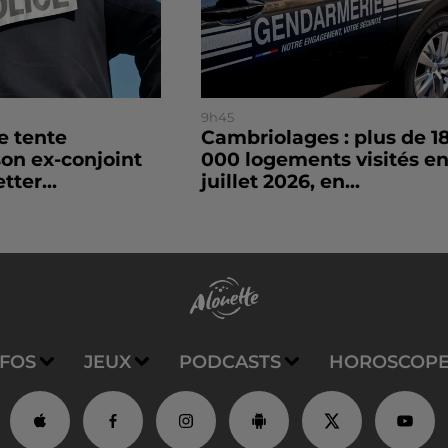
9h45
le tente
Cambriolages : plus de 1
son ex-conjoint
000 logements visités e
tter...
juillet 2026, en...
NFOS
JEUX
PODCASTS
HOROSCOP