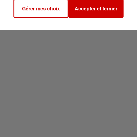
res en 2070
pourrait être
multiplié par quatre
par rappo
Gérer mes choix
Accepter et fermer