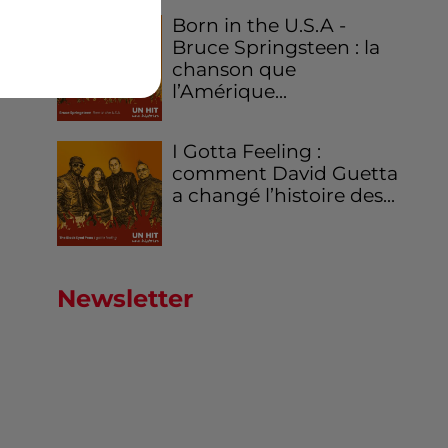
rt
Born in the U.S.A -
Bruce Springsteen : la
chanson que
l’Amérique...
I Gotta Feeling :
comment David Guetta
a changé l’histoire des...
Newsletter