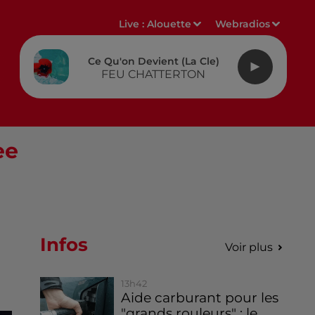
Live :
Alouette
Webradios
Ce Qu'on Devient (la Cle)
FEU CHATTERTON
ee
Infos
Voir plus
13h42
Aide carburant pour les
"grands rouleurs" : le