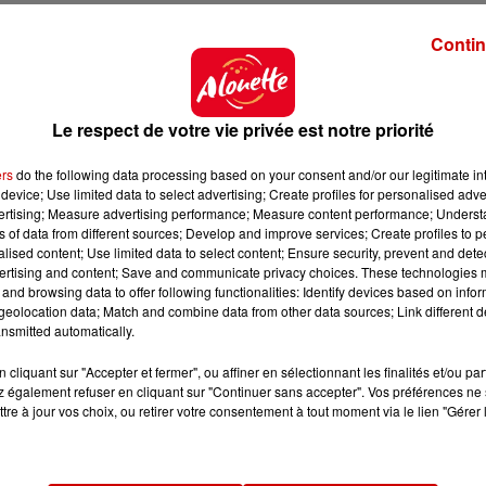
s décès sont plus nombreux que les naissances ?
Contin
e
. La nouvelle étude de l'Insee dévoile que
la croissa
rmise grâce à
l'immigration
. C'est-à-dire que le territo
oujours d'après les prévisions de l'Insee, ce
flux migrato
Le respect de votre vie privée est notre priorité
enfants par famille jusqu'en 2037
. À cette même date,
millions d'habitants
.
ers
do the following data processing based on your consent and/or our legitimate int
device; Use limited data to select advertising; Create profiles for personalised adver
, en moyenne,
1,56 enfant
.
À partir de 2028,
la moyen
vertising; Measure advertising performance; Measure content performance; Unders
ns of data from different sources; Develop and improve services; Create profiles to 
er.
alised content; Use limited data to select content; Ensure security, prevent and detect
ertising and content; Save and communicate privacy choices. These technologies
and browsing data to offer following functionalities: Identify devices based on infor
ulation
eolocation data; Match and combine data from other data sources; Link different de
nsmitted automatically.
er à 65,9 millions d'habitants
, soit
3,2 millions de moi
cliquant sur "Accepter et fermer", ou affiner en sélectionnant les finalités et/ou pa
plus de 65 ans
devraient être
deux fois plus nombreus
 également refuser en cliquant sur "Continuer sans accepter". Vos préférences ne 
% de la population
contre 22% à l'heure actuelle.
tre à jour vos choix, ou retirer votre consentement à tout moment via le lien "Gérer 
 "
que probable
" d'ici 2070,
son vieillissement
, quant à l
ère de
santé et d'espérance de vie
pourraient en part