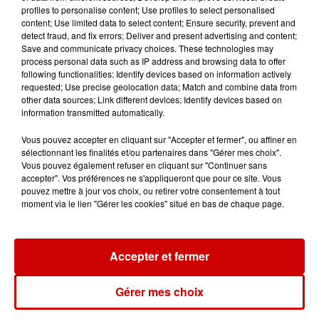
profiles to personalise content; Use profiles to select personalised
content; Use limited data to select content; Ensure security, prevent and
detect fraud, and fix errors; Deliver and present advertising and content;
Save and communicate privacy choices. These technologies may
Jeux
process personal data such as IP address and browsing data to offer
Voir plus
following functionalities: Identify devices based on information actively
requested; Use precise geolocation data; Match and combine data from
other data sources; Link different devices; Identify devices based on
Gagnez vos places pour
information transmitted automatically.
l'événement Ride the Show à
Morlaix !
Vous pouvez accepter en cliquant sur "Accepter et fermer", ou affiner en
sélectionnant les finalités et/ou partenaires dans "Gérer mes choix".
Vous pouvez également refuser en cliquant sur "Continuer sans
accepter". Vos préférences ne s'appliqueront que pour ce site. Vous
pouvez mettre à jour vos choix, ou retirer votre consentement à tout
Gagnez vos places pour le
moment via le lien "Gérer les cookies" situé en bas de chaque page.
festival Marché Gourmand 2026
à Coulon !
Accepter et fermer
Gérer mes choix
Le Duel - Gagnez vos entrées
pour l'un des zoos de nos