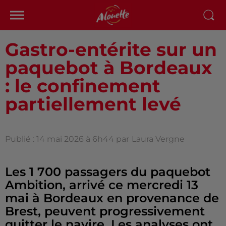
Gastro-entérite sur un
paquebot à Bordeaux
: le confinement
partiellement levé
Publié : 14 mai 2026 à 6h44 par
Laura Vergne
Les 1 700 passagers du paquebot
Ambition, arrivé ce mercredi 13
mai à Bordeaux en provenance de
Brest, peuvent progressivement
quitter le navire. Les analyses ont