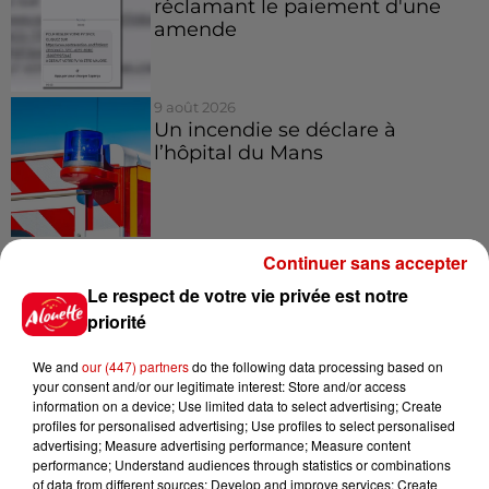
réclamant le paiement d'une
amende
9 août 2026
Un incendie se déclare à
l’hôpital du Mans
9 août 2026
Continuer sans accepter
La comédienne rochefortaise
Le respect de votre vie privée est notre
Dominique Frot est décédée
priorité
We and
our (447) partners
do the following data processing based on
your consent and/or our legitimate interest: Store and/or access
9 août 2026
information on a device; Use limited data to select advertising; Create
L’église de cette commune
profiles for personalised advertising; Use profiles to select personalised
d’Indre-et-Loire a été
advertising; Measure advertising performance; Measure content
cambriolée, deux...
performance; Understand audiences through statistics or combinations
of data from different sources; Develop and improve services; Create