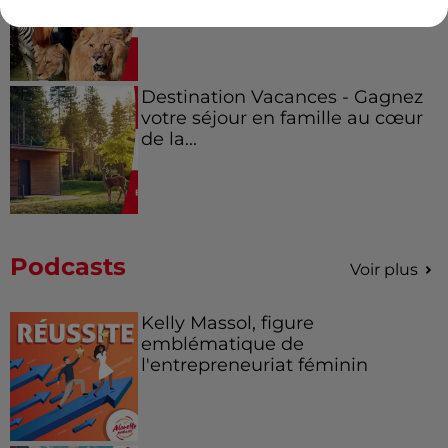
régions !
Destination Vacances - Gagnez
votre séjour en famille au cœur
de la...
Podcasts
Voir plus
Kelly Massol, figure
emblématique de
l'entrepreneuriat féminin