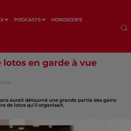
UX
PODCASTS
HOROSCOPE
 lotos en garde à vue
croix
2 ans aurait détourné une grande partie des gains
re de lotos qu’il organisait.