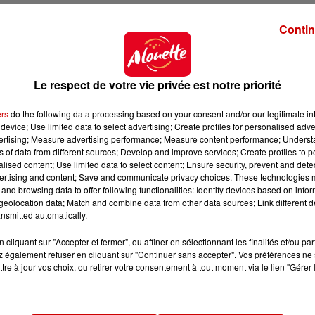
Contin
Le respect de votre vie privée est notre priorité
ers
do the following data processing based on your consent and/or our legitimate int
device; Use limited data to select advertising; Create profiles for personalised adver
vertising; Measure advertising performance; Measure content performance; Unders
ns of data from different sources; Develop and improve services; Create profiles to 
alised content; Use limited data to select content; Ensure security, prevent and detect
ertising and content; Save and communicate privacy choices. These technologies
and browsing data to offer following functionalities: Identify devices based on infor
eolocation data; Match and combine data from other data sources; Link different de
nsmitted automatically.
cliquant sur "Accepter et fermer", ou affiner en sélectionnant les finalités et/ou pa
 également refuser en cliquant sur "Continuer sans accepter". Vos préférences ne 
tre à jour vos choix, ou retirer votre consentement à tout moment via le lien "Gérer 