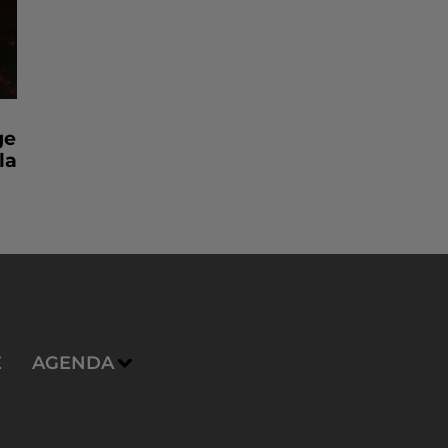
ge
la
E
AGENDA