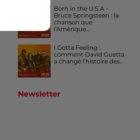
Born in the U.S.A -
Bruce Springsteen : la
chanson que
l’Amérique...
I Gotta Feeling :
comment David Guetta
a changé l’histoire des...
Newsletter