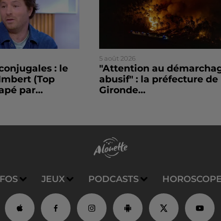
5 août 2026
conjugales : le
"Attention au démarcha
Imbert (Top
abusif" : la préfecture de 
apé par...
Gironde...
NFOS
JEUX
PODCASTS
HOROSCOP