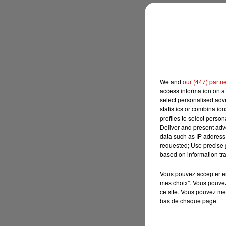
We and
our (447) partn
access information on a 
select personalised ad
statistics or combinatio
profiles to select person
Deliver and present adv
data such as IP address 
requested; Use precise g
based on information tra
Vous pouvez accepter en 
mes choix". Vous pouvez
ce site. Vous pouvez met
bas de chaque page.