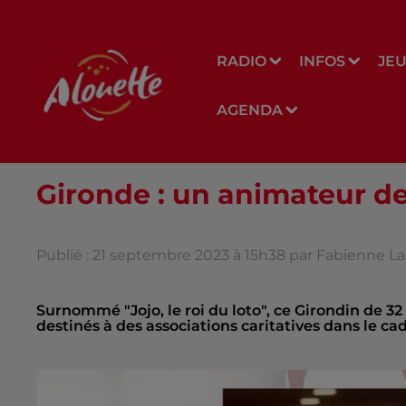
RADIO
INFOS
JE
AGENDA
Gironde : un animateur de
Publié : 21 septembre 2023 à 15h38 par Fabienne La
Surnommé "Jojo, le roi du loto", ce Girondin de 3
destinés à des associations caritatives dans le cad