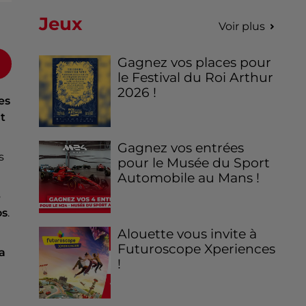
Jeux
Voir plus
Gagnez vos places pour
le Festival du Roi Arthur
2026 !
es
nt
Gagnez vos entrées
s
pour le Musée du Sport
Automobile au Mans !
é
os
.
Alouette vous invite à
Futuroscope Xperiences
a
!