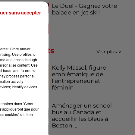
Le Duel - Gagnez votre
uer sans accepter
balade en jet ski !
Podcasts
erest: Store and/or
Voir plus
tising; Use profiles to
tand audiences through
personalise content; Use
Kelly Massol, figure
 fraud, and fix errors;
emblématique de
 may process personal
l'entrepreneuriat
mation actively
vices; Identify devices
féminin
rtenaires dans "Gérer
Aménager un school
s'appliqueront que pour
bus au Canada et
les cookies" situé en
accueillir les bleus à
Boston,...