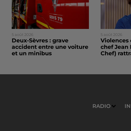
5 août 2026
5 août 2026
Deux-Sèvres : grave
Violences 
accident entre une voiture
chef Jean 
et un minibus
Chef) rattr
RADIO
I