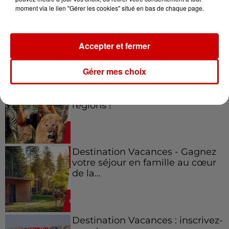
moment via le lien "Gérer les cookies" situé en bas de chaque page.
Gagnez vos places pour le
festival Marché Gourmand 2026
à Coulon !
Accepter et fermer
Gérer mes choix
Le Duel - Gagnez vos entrées
pour l'un des zoos de nos
régions !
Destination Vacances - Gagnez
votre séjour en famille au cœur
de la...
Destination Vacances : inscrivez-