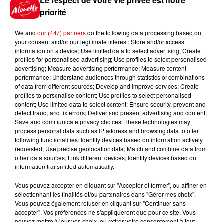
Le respect de votre vie privée est notre
Royan : elle tente d’écraser son
priorité
ex-conjoint et dit regretter...
We and
our (447) partners
do the following data processing based on
your consent and/or our legitimate interest: Store and/or access
information on a device; Use limited data to select advertising; Create
9h45
profiles for personalised advertising; Use profiles to select personalised
Cambriolages : plus de 18 000
advertising; Measure advertising performance; Measure content
performance; Understand audiences through statistics or combinations
logements visités en juillet 2026,
of data from different sources; Develop and improve services; Create
en...
profiles to personalise content; Use profiles to select personalised
content; Use limited data to select content; Ensure security, prevent and
detect fraud, and fix errors; Deliver and present advertising and content;
Save and communicate privacy choices. These technologies may
7 août 2026
process personal data such as IP address and browsing data to offer
Pape Léon XIV en France : quel
following functionalities: Identify devices based on information actively
est son programme ?
requested; Use precise geolocation data; Match and combine data from
other data sources; Link different devices; Identify devices based on
information transmitted automatically.
Vous pouvez accepter en cliquant sur "Accepter et fermer", ou affiner en
sélectionnant les finalités et/ou partenaires dans "Gérer mes choix".
Vous pouvez également refuser en cliquant sur "Continuer sans
Jeux
Voir plus
accepter". Vos préférences ne s'appliqueront que pour ce site. Vous
pouvez mettre à jour vos choix, ou retirer votre consentement à tout