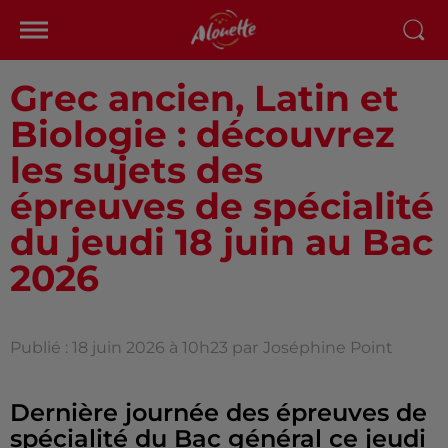
Grec ancien, Latin et
Biologie : découvrez
les sujets des
épreuves de spécialité
du jeudi 18 juin au Bac
2026
Publié : 18 juin 2026 à 10h23 par
Joséphine Point
Dernière journée des épreuves de
spécialité du Bac général ce jeudi