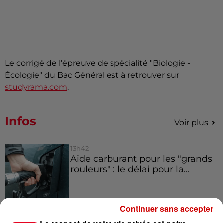
Le corrigé de l'épreuve de spécialité "Biologie -
Écologie" du Bac Général est à retrouver sur
studyrama.com
.
Infos
Voir plus
13h42
Aide carburant pour les "grands
rouleurs" : le délai pour la...
Continuer sans accepter
10h54