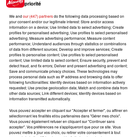
Gagnez vos places pour le
priorité
festival Marché Gourmand 2026
à Coulon !
We and
our (447) partners
do the following data processing based on
your consent and/or our legitimate interest: Store and/or access
information on a device; Use limited data to select advertising; Create
profiles for personalised advertising; Use profiles to select personalised
advertising; Measure advertising performance; Measure content
Le Duel - Gagnez vos entrées
performance; Understand audiences through statistics or combinations
pour l'un des zoos de nos
of data from different sources; Develop and improve services; Create
régions !
profiles to personalise content; Use profiles to select personalised
content; Use limited data to select content; Ensure security, prevent and
detect fraud, and fix errors; Deliver and present advertising and content;
Save and communicate privacy choices. These technologies may
process personal data such as IP address and browsing data to offer
following functionalities: Identify devices based on information actively
Destination Vacances - Gagnez
requested; Use precise geolocation data; Match and combine data from
votre séjour en famille au cœur
other data sources; Link different devices; Identify devices based on
de la...
information transmitted automatically.
Vous pouvez accepter en cliquant sur "Accepter et fermer", ou affiner en
sélectionnant les finalités et/ou partenaires dans "Gérer mes choix".
Vous pouvez également refuser en cliquant sur "Continuer sans
Destination Vacances : inscrivez-
accepter". Vos préférences ne s'appliqueront que pour ce site. Vous
vous !
pouvez mettre à jour vos choix, ou retirer votre consentement à tout