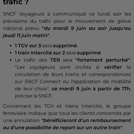
trafic ?
SNCF Voyageurs a communiqué ce lundi soir les
prévisions du trafic pour le mouvement de grève
national prévu
"
du mardi 9 juin au soir jusqu'au
jeudi 11 juin matin
"
.
1 TGV sur 3
sera
supprimé
.
1 train Intercité sur 2
sera
supprimé
.
Le trafic des
TER
sera
"fortement perturbé"
.
"
Les voyageurs sont invités à
vérifier
la
circulation de leurs trains et correspondances
sur SNCF Connect ou l'application de mobilité
de leur choix
",
ce mardi 9 juin à partir de 17h
,
précise la SNCF.
Concernant les TGV et trains Intercité, le groupe
ferroviaire indique que tous les clients concernés par
une annulation
"bénéficieront d'un remboursement
ou d'une possibilité de report sur un autre train
"
.