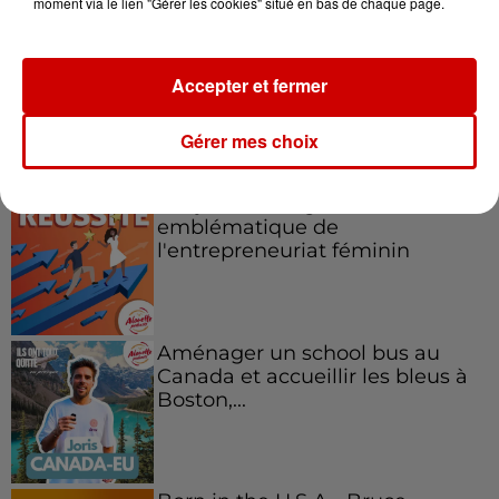
moment via le lien "Gérer les cookies" situé en bas de chaque page.
Accepter et fermer
Podcasts
Gérer mes choix
Voir plus
Kelly Massol, figure
emblématique de
l'entrepreneuriat féminin
Aménager un school bus au
Canada et accueillir les bleus à
Boston,...