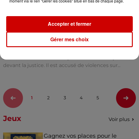
moment via le lien "Gérer les cookies" situé en bas de chaque page.
Accepter et fermer
5 août 2026
Violences conjugales : le chef Jean Imbert
Gérer mes choix
(Top Chef) rattrapé par...
Le parquet de Paris l’a annoncé ce mercredi 5 août :
le chef Jean Imbert devra prochainement répondre
devant la justice. Il est accusé de violences sur...
1
2
3
4
5
Jeux
Voir plus
Gagnez vos places pour le