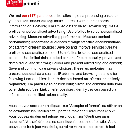
priorité
We and
our (447) partners
do the following data processing based on
your consent and/or our legitimate interest: Store and/or access
information on a device; Use limited data to select advertising; Create
profiles for personalised advertising; Use profiles to select personalised
advertising; Measure advertising performance; Measure content
5 août 2026
Deux-Sèvres : grave accident entre une
performance; Understand audiences through statistics or combinations
of data from different sources; Develop and improve services; Create
voiture et un minibus
profiles to personalise content; Use profiles to select personalised
Une collision entre une voiture et un minibus a fait
content; Use limited data to select content; Ensure security, prevent and
deux blessés ce mercredi 5 août à Saint-Jean-de-
detect fraud, and fix errors; Deliver and present advertising and content;
Save and communicate privacy choices. These technologies may
Thouars, dans les Deux-Sèvres. Une femme de 80 ans
process personal data such as IP address and browsing data to offer
a été...
following functionalities: Identify devices based on information actively
requested; Use precise geolocation data; Match and combine data from
other data sources; Link different devices; Identify devices based on
information transmitted automatically.
Vous pouvez accepter en cliquant sur "Accepter et fermer", ou affiner en
sélectionnant les finalités et/ou partenaires dans "Gérer mes choix".
Vous pouvez également refuser en cliquant sur "Continuer sans
accepter". Vos préférences ne s'appliqueront que pour ce site. Vous
pouvez mettre à jour vos choix, ou retirer votre consentement à tout