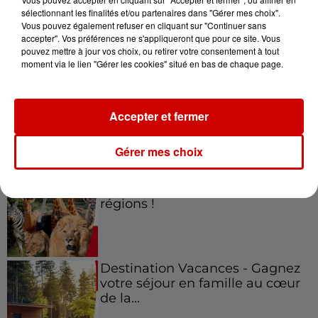
sélectionnant les finalités et/ou partenaires dans "Gérer mes choix".
Vous pouvez également refuser en cliquant sur "Continuer sans
Jeux
accepter". Vos préférences ne s'appliqueront que pour ce site. Vous
Voir plus
pouvez mettre à jour vos choix, ou retirer votre consentement à tout
moment via le lien "Gérer les cookies" situé en bas de chaque page.
Gagnez vos places pour le
festival Marché Gourmand 2026
à Coulon !
Accepter et fermer
Gérer mes choix
Le Duel - Gagnez vos entrées
pour l'un des zoos de nos
régions !
Destination Vacances - Gagnez
votre séjour en famille au cœur
de la...