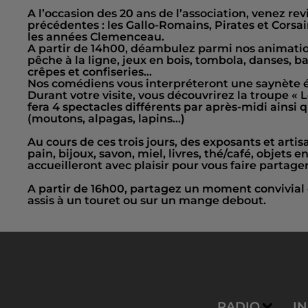
A l’occasion des 20 ans de l’association, venez r
précédentes : les Gallo-Romains, Pirates et Corsa
les années Clemenceau.
A partir de 14h00, déambulez parmi nos animation
pêche à la ligne, jeux en bois, tombola, danses, ba
crêpes et confiseries…
Nos comédiens vous interpréteront une saynète 
Durant votre visite, vous découvrirez la troupe «
fera 4 spectacles différents par après-midi ainsi
(moutons, alpagas, lapins…)
Au cours de ces trois jours, des exposants et arti
pain, bijoux, savon, miel, livres, thé/café, objets 
accueilleront avec plaisir pour vous faire partager 
A partir de 16h00, partagez un moment convivial 
assis à un touret ou sur un mange debout.
RADIO
I