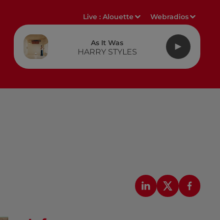
Live :
Alouette
Webradios
As It Was
HARRY STYLES