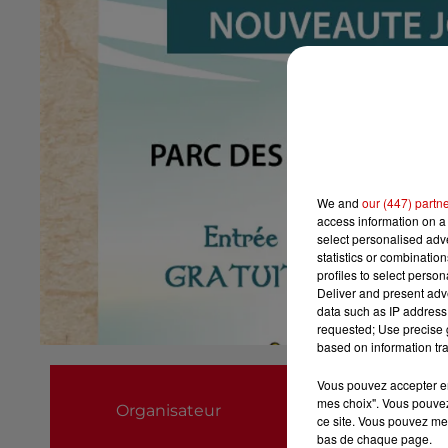
We and
our (447) partn
access information on a 
select personalised ad
statistics or combinatio
profiles to select person
Deliver and present adv
data such as IP address 
requested; Use precise g
based on information tra
FESTIVAL DE L'H
Vous pouvez accepter en 
mes choix". Vous pouvez
Organisateur
0685789384
ce site. Vous pouvez met
bas de chaque page.
festivalhistoired