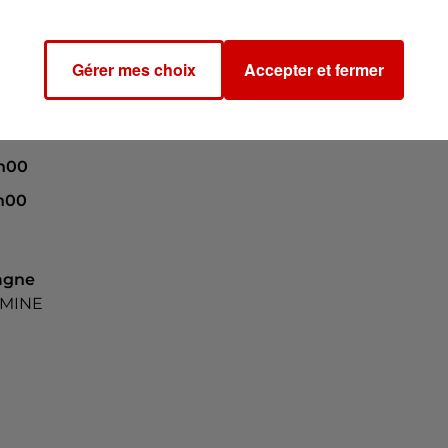
Gérer mes choix
Accepter et fermer
2h00
2h00
agne
RMINE