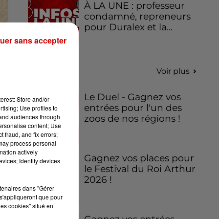
À LA UNE : professeur
condamné, repreneurs
pour Duralex et la...
uer sans accepter
Jeux
Voir plus
Le Duel - Gagnez vos
erest: Store and/or
entrées pour l'un des
tising; Use profiles to
tand audiences through
zoos de nos régions !
personalise content; Use
 fraud, and fix errors;
 may process personal
mation actively
Gagnez vos places pour
vices; Identify devices
le Festival du Roi Arthur
2026 !
rtenaires dans "Gérer
s'appliqueront que pour
les cookies" situé en