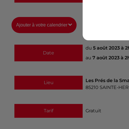
Ajouter à votre calendrier
du
5 août 2023 à 
Date
au
7 août 2023 à 
Les Prés de la Sm
Lieu
85210
SAINTE-HE
Tarif
Gratuit