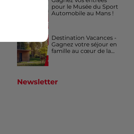
Gagnez vos entrées
pour le Musée du Sport
Automobile au Mans !
Destination Vacances -
Gagnez votre séjour en
famille au cœur de la...
Newsletter