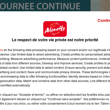
Contin
Le respect de votre vie privée est notre priorité
ers
do the following data processing based on your consent and/or our legitimate int
device; Use limited data to select advertising; Create profiles for personalised adver
vertising; Measure advertising performance; Measure content performance; Unders
ns of data from different sources; Develop and improve services; Create profiles to 
alised content; Use limited data to select content; Ensure security, prevent and detect
ertising and content; Save and communicate privacy choices. These technologies
and browsing data to offer following functionalities: Identify devices based on infor
eolocation data; Match and combine data from other data sources; Link different de
nsmitted automatically.
ISTOIRE DE FRANCE
cliquant sur "Accepter et fermer", ou affiner en sélectionnant les finalités et/ou pa
 également refuser en cliquant sur "Continuer sans accepter". Vos préférences ne 
tre à jour vos choix, ou retirer votre consentement à tout moment via le lien "Gérer 
efrance@gmail.com