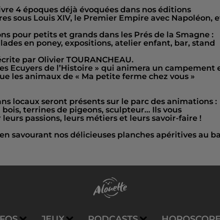
evivre 4 époques déjà évoquées dans nos éditions
ires sous Louis XIV, le Premier Empire avec Napoléon, e
s pour petits et grands dans les Prés de la Smagne :
lades en poney, expositions, atelier enfant, bar, stand
écrite par Olivier TOURANCHEAU.
 Les Ecuyers de l’Histoire » qui animera un campement 
 que les animaux de « Ma petite ferme chez vous »
sans locaux seront présents sur le parc des animations :
en bois, terrines de pigeons, sculpteur… Ils vous
leurs passions, leurs métiers et leurs savoir-faire !
en savourant nos délicieuses planches apéritives au ba
NFOS
JEUX
PODCASTS
HOROSCOP