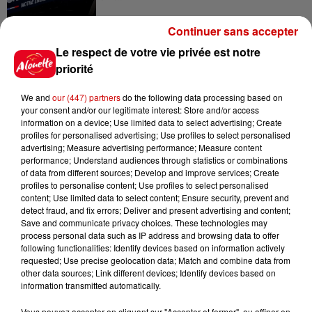
Continuer sans accepter
7 août 2026
Le respect de votre vie privée est notre
Pape Léon XIV en France : quel
priorité
est son programme ?
We and
our (447) partners
do the following data processing based on
your consent and/or our legitimate interest: Store and/or access
information on a device; Use limited data to select advertising; Create
profiles for personalised advertising; Use profiles to select personalised
7 août 2026
advertising; Measure advertising performance; Measure content
Limoges : un bébé d'un mois
performance; Understand audiences through statistics or combinations
blessé dans un incendie, un
of data from different sources; Develop and improve services; Create
appartement...
profiles to personalise content; Use profiles to select personalised
content; Use limited data to select content; Ensure security, prevent and
detect fraud, and fix errors; Deliver and present advertising and content;
Save and communicate privacy choices. These technologies may
7 août 2026
process personal data such as IP address and browsing data to offer
Éclipse solaire : découvrez les
following functionalities: Identify devices based on information actively
meilleurs spots d'observation
requested; Use precise geolocation data; Match and combine data from
other data sources; Link different devices; Identify devices based on
du...
information transmitted automatically.
Vous pouvez accepter en cliquant sur "Accepter et fermer", ou affiner en