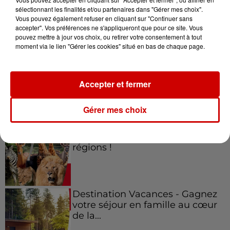
sélectionnant les finalités et/ou partenaires dans "Gérer mes choix".
Vous pouvez également refuser en cliquant sur "Continuer sans
Jeux
accepter". Vos préférences ne s'appliqueront que pour ce site. Vous
Voir plus
pouvez mettre à jour vos choix, ou retirer votre consentement à tout
moment via le lien "Gérer les cookies" situé en bas de chaque page.
Gagnez vos places pour le
festival Marché Gourmand 2026
à Coulon !
Accepter et fermer
Gérer mes choix
Le Duel - Gagnez vos entrées
pour l'un des zoos de nos
régions !
Destination Vacances - Gagnez
votre séjour en famille au cœur
de la...