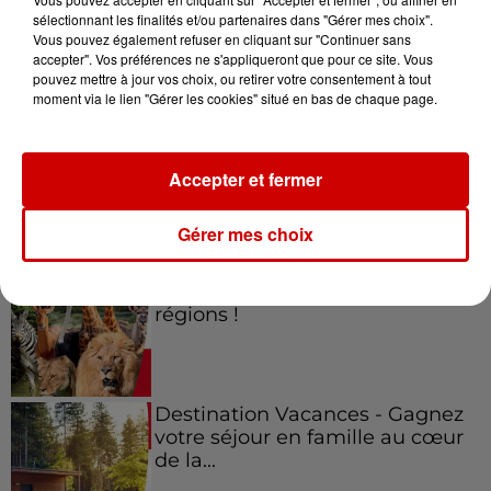
sélectionnant les finalités et/ou partenaires dans "Gérer mes choix".
Vous pouvez également refuser en cliquant sur "Continuer sans
Jeux
accepter". Vos préférences ne s'appliqueront que pour ce site. Vous
Voir plus
pouvez mettre à jour vos choix, ou retirer votre consentement à tout
moment via le lien "Gérer les cookies" situé en bas de chaque page.
Gagnez vos places pour le
festival Marché Gourmand 2026
à Coulon !
Accepter et fermer
Gérer mes choix
Le Duel - Gagnez vos entrées
pour l'un des zoos de nos
régions !
Destination Vacances - Gagnez
votre séjour en famille au cœur
de la...