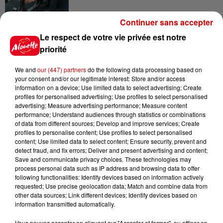
Continuer sans accepter
8 août 2026
Le respect de votre vie privée est notre
Royan : elle tente d’écraser son
priorité
ex-conjoint et dit regretter...
We and
our (447) partners
do the following data processing based on
your consent and/or our legitimate interest: Store and/or access
information on a device; Use limited data to select advertising; Create
profiles for personalised advertising; Use profiles to select personalised
8 août 2026
advertising; Measure advertising performance; Measure content
Cambriolages : plus de 18 000
performance; Understand audiences through statistics or combinations
logements visités en juillet 2026,
of data from different sources; Develop and improve services; Create
en...
profiles to personalise content; Use profiles to select personalised
content; Use limited data to select content; Ensure security, prevent and
detect fraud, and fix errors; Deliver and present advertising and content;
Save and communicate privacy choices. These technologies may
7 août 2026
process personal data such as IP address and browsing data to offer
Pape Léon XIV en France : quel
following functionalities: Identify devices based on information actively
est son programme ?
requested; Use precise geolocation data; Match and combine data from
other data sources; Link different devices; Identify devices based on
information transmitted automatically.
Vous pouvez accepter en cliquant sur "Accepter et fermer", ou affiner en