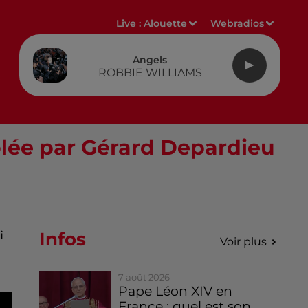
Live :
Alouette
Webradios
Angels
ROBBIE WILLIAMS
olée par Gérard Depardieu
Infos
i
Voir plus
7 août 2026
Pape Léon XIV en
France : quel est son