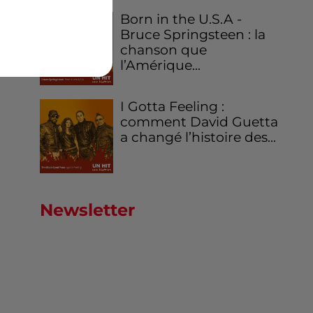
ore
Born in the U.S.A -
Bruce Springsteen : la
si
chanson que
lle
l’Amérique...
I Gotta Feeling :
comment David Guetta
a changé l’histoire des...
Newsletter