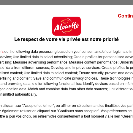
Contin
 du dépôt de cookies que vous avez exprimé. Si vous
 votre accord en cliquant sur le bouton ci-dessous.
Le respect de votre vie privée est notre priorité
her l'élément
ers
do the following data processing based on your consent and/or our legitimate int
device; Use limited data to select advertising; Create profiles for personalised adver
tte Arnould, l'auteure Florence Porcel, qui accuse el
vertising; Measure advertising performance; Measure content performance; Unders
ns of data from different sources; Develop and improve services; Create profiles to 
e d'Arvor de l'avoir violée, lui fait part de "Tout (s
alised content; Use limited data to select content; Ensure security, prevent and detect
ertising and content; Save and communicate privacy choices. These technologies
and browsing data to offer following functionalities: Identify devices based on infor
 fin août 2018 deux viols au domicile parisien de la s
eolocation data; Match and combine data from other data sources; Link different de
que cette enquête, d'abord classée par le parquet de Par
nsmitted automatically.
cliquant sur "Accepter et fermer", ou affiner en sélectionnant les finalités et/ou pa
epardieu a été entendu au fond par la juge d'instructi
 également refuser en cliquant sur "Continuer sans accepter". Vos préférences ne 
tre à jour vos choix, ou retirer votre consentement à tout moment via le lien "Gérer 
faits et a été laissé libre sans contrôle judiciaire.
s de la chambre de l'instruction de la cour d'appel de Pa