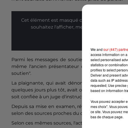
Cet élément est masqué compte-tenu du refus
souhaitez l'afficher, merci de nous donner
Affic
We and
our (447) partn
access information on a 
Parmi les messages de soutien au tweet de Charlo
select personalised ad
statistics or combinatio
même l'ancien présentateur du 20h00 Patrick Poivr
profiles to select person
soutien".
Deliver and present adv
data such as IP address 
La plaignante, qui avait dénoncé à la gendarmerie
requested; Use precise g
quelques jours plus tôt, avait obtenu à l'été 2020 
based on information tra
soit confiée à un juge d'instruction.
Vous pouvez accepter en 
Depuis sa mise en examen, révélée par l'AFP, M. D
mes choix". Vous pouvez
ce site. Vous pouvez met
selon des sources proches du dossier. Il conteste les 
bas de chaque page.
Selon ces mêmes sources, l'acteur a sollicité auprè