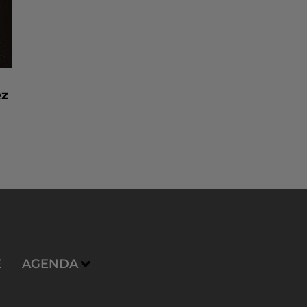
ez
E
AGENDA