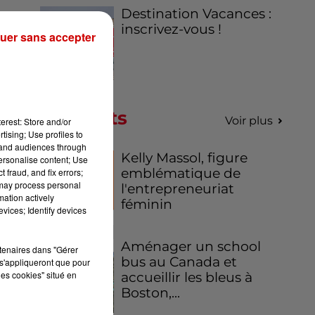
Destination Vacances :
inscrivez-vous !
uer sans accepter
Podcasts
Voir plus
erest: Store and/or
tising; Use profiles to
le-
tand audiences through
Kelly Massol, figure
personalise content; Use
)on
emblématique de
 fraud, and fix errors;
 may process personal
l'entrepreneuriat
mation actively
féminin
tar
vices; Identify devices
is,
Aménager un school
rtenaires dans "Gérer
bus au Canada et
on,
s'appliqueront que pour
les cookies" situé en
accueillir les bleus à
Boston,...
ris