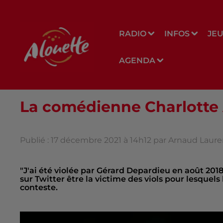
RADIO
INFOS
JE
AGENDA
La comédienne Charlotte A
Publié : 17 décembre 2021 à 14h12 par Arnaud Laure
"J'ai été violée par Gérard Depardieu en août 201
sur Twitter être la victime des viols pour lesquels
conteste.