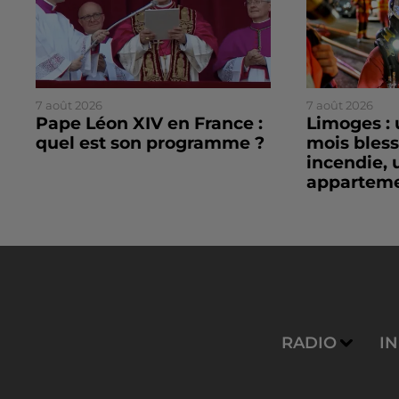
7 août 2026
7 août 2026
Pape Léon XIV en France :
Limoges : 
quel est son programme ?
mois bles
incendie, 
apparteme
RADIO
I