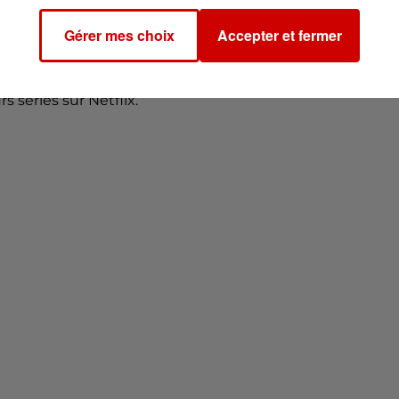
'a pas encore été examinée. Des investigations sont enc
Gérer mes choix
Accepter et fermer
t diplômée de danse classique et contemporaine, ain
t-métrages ainsi que dans plusieurs pièces de théâtre. E
s séries sur Netflix.