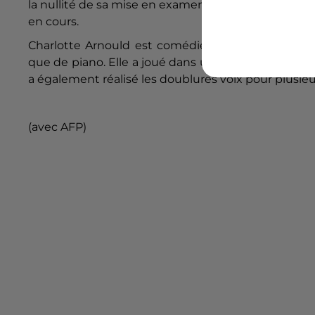
la nullité de sa mise en examen, mais la requête n
en cours.
Charlotte Arnould est comédienne mais égalemen
que de piano. Elle a joué dans une dizaine de cour
a également réalisé les doublures voix pour plusieur
(avec AFP)