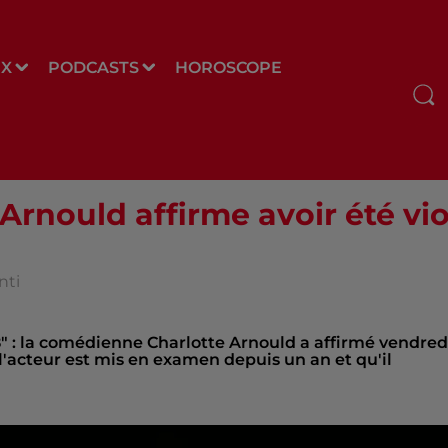
UX
PODCASTS
HOROSCOPE
rnould affirme avoir été vi
nti
8" : la comédienne Charlotte Arnould a affirmé vendred
 l'acteur est mis en examen depuis un an et qu'il