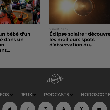
7 août 2026
un bébé d'un
Éclipse solaire : découvr
sé dans un
les meilleurs spots
un
d'observation du...
nt...
NFOS
JEUX
PODCASTS
HOROSCOP