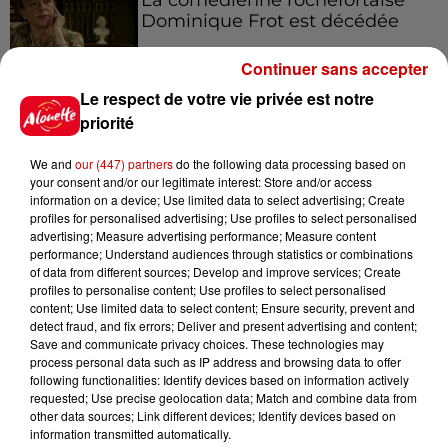
Dominique Frot est décédée
Continuer sans accepter
Le respect de votre vie privée est notre
11h12
priorité
L’église de cette commune
d’Indre-et-Loire a été
We and
our (447) partners
do the following data processing based on
cambriolée, deux...
your consent and/or our legitimate interest: Store and/or access
information on a device; Use limited data to select advertising; Create
profiles for personalised advertising; Use profiles to select personalised
advertising; Measure advertising performance; Measure content
10h20
performance; Understand audiences through statistics or combinations
Incendies suspects en Deux-
of data from different sources; Develop and improve services; Create
Sèvres et en Maine-et-Loire :
profiles to personalise content; Use profiles to select personalised
un...
content; Use limited data to select content; Ensure security, prevent and
detect fraud, and fix errors; Deliver and present advertising and content;
Save and communicate privacy choices. These technologies may
process personal data such as IP address and browsing data to offer
following functionalities: Identify devices based on information actively
8h49
requested; Use precise geolocation data; Match and combine data from
Rennes : enquête ouverte après
other data sources; Link different devices; Identify devices based on
un accident impliquant un
information transmitted automatically.
conducteur...