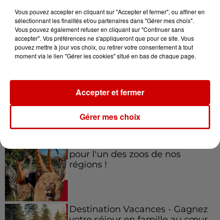
Vous pouvez accepter en cliquant sur "Accepter et fermer", ou affiner en
sélectionnant les finalités et/ou partenaires dans "Gérer mes choix".
Vous pouvez également refuser en cliquant sur "Continuer sans
accepter". Vos préférences ne s'appliqueront que pour ce site. Vous
pouvez mettre à jour vos choix, ou retirer votre consentement à tout
Jeux
Voir plus
moment via le lien "Gérer les cookies" situé en bas de chaque page.
Gagnez vos places pour le
festival Marché Gourmand 2026
Accepter et fermer
à Coulon !
Gérer mes choix
Le Duel - Gagnez vos entrées
pour l'un des zoos de nos
régions !
Destination Vacances - Gagnez
votre séjour en famille au cœur