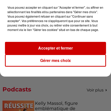
Vous pouvez accepter en cliquant sur "Accepter et fermer", ou affiner en
sélectionnant les finalités et/ou partenaires dans "Gérer mes choix".
Alouette vous invite à
Vous pouvez également refuser en cliquant sur "Continuer sans
Futuroscope Xperiences !
accepter". Vos préférences ne s'appliqueront que pour ce site. Vous
pouvez mettre à jour vos choix, ou retirer votre consentement à tout
moment via le lien "Gérer les cookies" situé en bas de chaque page.
Le Duel - Gagnez votre balade
Accepter et fermer
en jet ski !
Gérer mes choix
Podcasts
Voir plus
Kelly Massol, figure
emblématique de