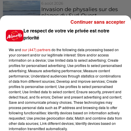
6 août 2026
Invasion de physalies sur des
plages du Sud-Ouest
Continuer sans accepter
Le respect de votre vie privée est notre
priorité
We and
our (447) partners
do the following data processing based on
Jeux
Voir plus
your consent and/or our legitimate interest: Store and/or access
information on a device; Use limited data to select advertising; Create
profiles for personalised advertising; Use profiles to select personalised
Gagnez vos places pour le
advertising; Measure advertising performance; Measure content
Festival du Roi Arthur 2026 !
performance; Understand audiences through statistics or combinations
of data from different sources; Develop and improve services; Create
profiles to personalise content; Use profiles to select personalised
content; Use limited data to select content; Ensure security, prevent and
detect fraud, and fix errors; Deliver and present advertising and content;
Save and communicate privacy choices. These technologies may
process personal data such as IP address and browsing data to offer
Gagnez vos entrées pour le
following functionalities: Identify devices based on information actively
Musée du Sport Automobile au
requested; Use precise geolocation data; Match and combine data from
Mans !
other data sources; Link different devices; Identify devices based on
information transmitted automatically.