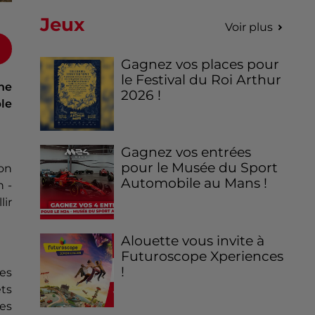
Jeux
Voir plus
Gagnez vos places pour
le Festival du Roi Arthur
ne
2026 !
ble
Gagnez vos entrées
pour le Musée du Sport
on
Automobile au Mans !
n -
lir
Alouette vous invite à
Futuroscope Xperiences
!
des
ets
tes