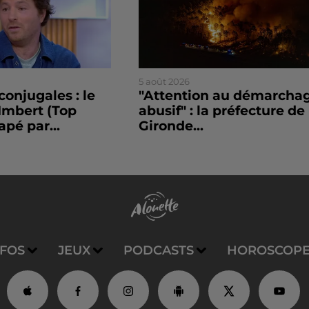
5 août 2026
conjugales : le
"Attention au démarcha
Imbert (Top
abusif" : la préfecture de 
apé par...
Gironde...
NFOS
JEUX
PODCASTS
HOROSCOP