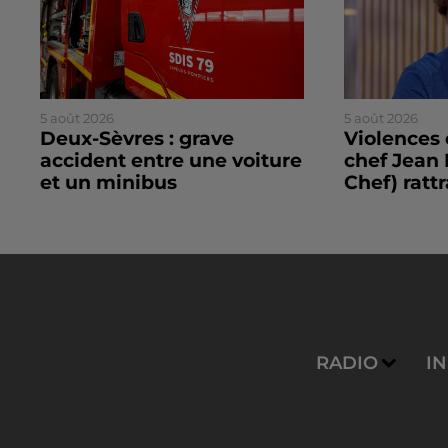
5 août 2026
5 août 2026
Deux-Sèvres : grave
Violences 
accident entre une voiture
chef Jean 
et un minibus
Chef) rattr
RADIO
I