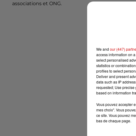
associations et ONG.
We and
our (447) partn
access information on a 
select personalised ad
statistics or combinatio
profiles to select person
Deliver and present adv
data such as IP address 
requested; Use precise g
based on information tra
Vous pouvez accepter en 
mes choix". Vous pouvez
ce site. Vous pouvez met
bas de chaque page.