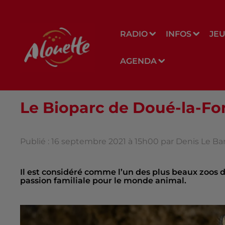
RADIO
INFOS
JE
AGENDA
Le Bioparc de Doué-la-Fon
Publié : 16 septembre 2021 à 15h00 par Denis Le Ba
Il est considéré comme l’un des plus beaux zoos d
passion familiale pour le monde animal.