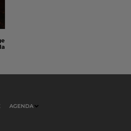
ge
la
E
AGENDA