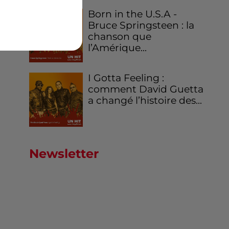
Born in the U.S.A -
Bruce Springsteen : la
chanson que
l’Amérique...
I Gotta Feeling :
comment David Guetta
a changé l’histoire des...
Newsletter