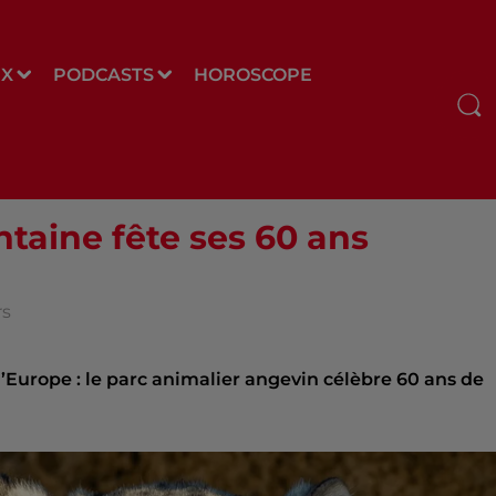
UX
PODCASTS
HOROSCOPE
taine fête ses 60 ans
rs
’Europe : le parc animalier angevin célèbre 60 ans de