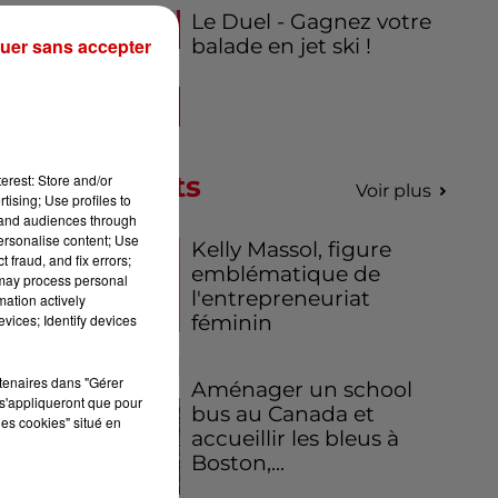
Le Duel - Gagnez votre
uer sans accepter
balade en jet ski !
Podcasts
erest: Store and/or
Voir plus
tising; Use profiles to
tand audiences through
personalise content; Use
Kelly Massol, figure
 fraud, and fix errors;
emblématique de
 may process personal
l'entrepreneuriat
mation actively
vices; Identify devices
féminin
rtenaires dans "Gérer
Aménager un school
s'appliqueront que pour
bus au Canada et
les cookies" situé en
accueillir les bleus à
Boston,...