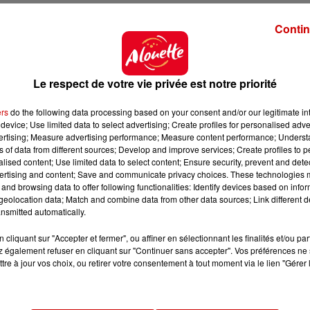
Contin
Le respect de votre vie privée est notre priorité
ers
do the following data processing based on your consent and/or our legitimate int
device; Use limited data to select advertising; Create profiles for personalised adver
vertising; Measure advertising performance; Measure content performance; Unders
ns of data from different sources; Develop and improve services; Create profiles to 
alised content; Use limited data to select content; Ensure security, prevent and detect
ertising and content; Save and communicate privacy choices. These technologies
and browsing data to offer following functionalities: Identify devices based on infor
eolocation data; Match and combine data from other data sources; Link different de
nsmitted automatically.
cliquant sur "Accepter et fermer", ou affiner en sélectionnant les finalités et/ou pa
 également refuser en cliquant sur "Continuer sans accepter". Vos préférences ne 
tre à jour vos choix, ou retirer votre consentement à tout moment via le lien "Gérer 