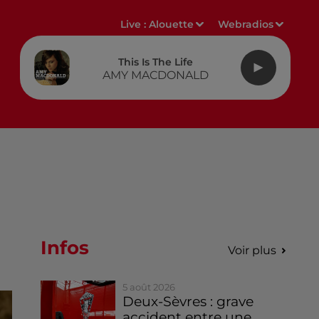
Live :
Alouette
Webradios
This Is The Life
AMY MACDONALD
Infos
Voir plus
5 août 2026
Deux-Sèvres : grave
accident entre une