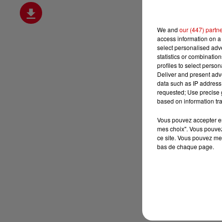
We and
our (447) partn
access information on a 
select personalised ad
statistics or combinatio
profiles to select person
Deliver and present adv
data such as IP address 
requested; Use precise g
based on information tra
Vous pouvez accepter en 
mes choix". Vous pouvez
ce site. Vous pouvez met
bas de chaque page.