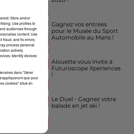
erest: Store and/or
tising; Use profiles to
Gagnez vos entrées
tand audiences through
pour le Musée du Sport
personalise content; Use
Automobile au Mans !
 fraud, and fix errors;
 may process personal
mation actively
vices; Identify devices
Alouette vous invite à
Futuroscope Xperiences
rtenaires dans "Gérer
!
s'appliqueront que pour
les cookies" situé en
Le Duel - Gagnez votre
balade en jet ski !