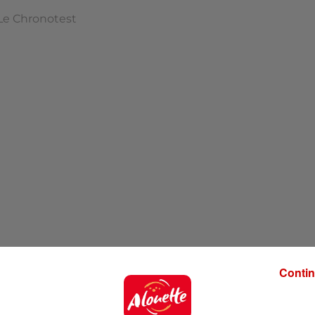
Le Chronotest
Contin
 Top… C'est parti !