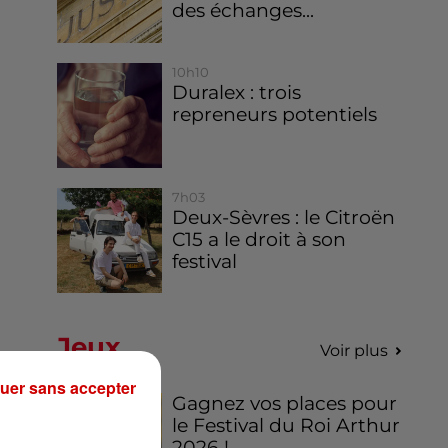
des échanges...
10h10
Duralex : trois
repreneurs potentiels
7h03
Deux-Sèvres : le Citroën
C15 a le droit à son
festival
Jeux
Voir plus
uer sans accepter
Gagnez vos places pour
le Festival du Roi Arthur
2026 !