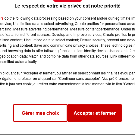
Le respect de votre vie privée est notre priorité
ers
do the following data processing based on your consent and/or our legitimate int
device; Use limited data to select advertising; Create profiles for personalised adver
vertising; Measure advertising performance; Measure content performance; Unders
ns of data from different sources; Develop and improve services; Create profiles to 
alised content; Use limited data to select content; Ensure security, prevent and detect
ertising and content; Save and communicate privacy choices. These technologies
and browsing data to offer following functionalities: Identify devices based on infor
eolocation data; Match and combine data from other data sources; Link different de
nsmitted automatically.
cliquant sur "Accepter et fermer", ou affiner en sélectionnant les finalités et/ou pa
 également refuser en cliquant sur "Continuer sans accepter". Vos préférences ne 
tre à jour vos choix, ou retirer votre consentement à tout moment via le lien "Gérer 
Gérer mes choix
Accepter et fermer