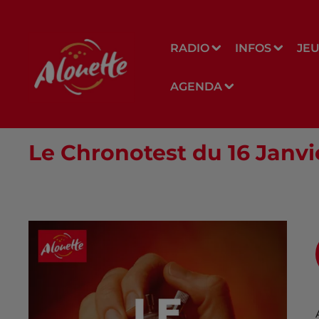
RADIO
INFOS
JE
AGENDA
Le Chronotest du 16 Janvi