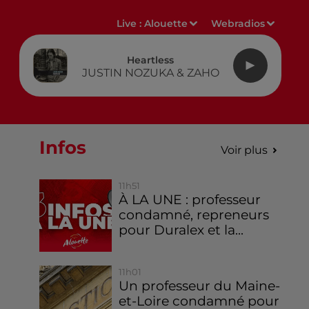
Live :
Alouette
Webradios
Heartless
JUSTIN NOZUKA & ZAHO
Infos
Voir plus
11h51
À LA UNE : professeur
condamné, repreneurs
pour Duralex et la...
11h01
Un professeur du Maine-
et-Loire condamné pour