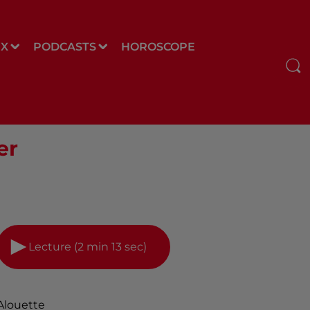
UX
PODCASTS
HOROSCOPE
er
Lecture (2 min 13 sec)
Alouette