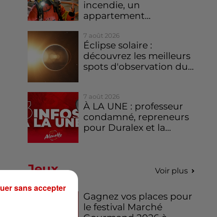
incendie, un
appartement...
7 août 2026
Éclipse solaire :
découvrez les meilleurs
spots d'observation du...
7 août 2026
À LA UNE : professeur
condamné, repreneurs
pour Duralex et la...
Jeux
Voir plus
uer sans accepter
Gagnez vos places pour
le festival Marché