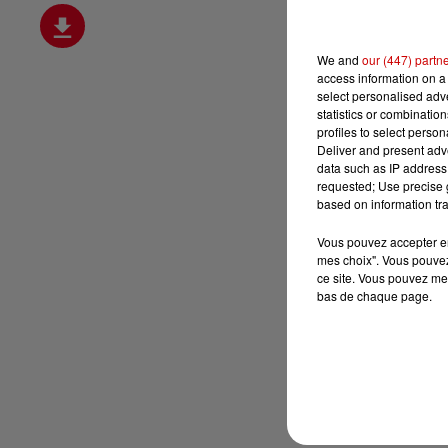
We and
our (447) partn
access information on a 
select personalised ad
statistics or combinatio
profiles to select person
Deliver and present adv
data such as IP address 
requested; Use precise g
based on information tra
Vous pouvez accepter en 
mes choix". Vous pouvez
ce site. Vous pouvez met
bas de chaque page.