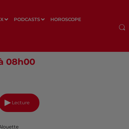
UX
PODCASTS
HOROSCOPE
 à 08h00
Lecture
Alouette