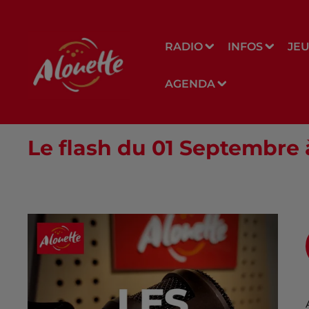
RADIO
INFOS
JE
AGENDA
Le flash du 01 Septembre