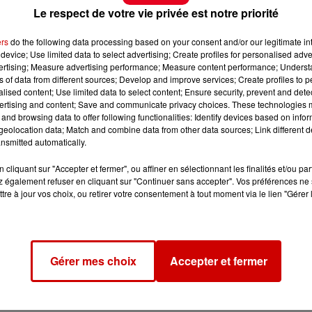
Le respect de votre vie privée est notre priorité
ers
do the following data processing based on your consent and/or our legitimate int
device; Use limited data to select advertising; Create profiles for personalised adver
vertising; Measure advertising performance; Measure content performance; Unders
ns of data from different sources; Develop and improve services; Create profiles to 
alised content; Use limited data to select content; Ensure security, prevent and detect
ertising and content; Save and communicate privacy choices. These technologies
and browsing data to offer following functionalities: Identify devices based on infor
eolocation data; Match and combine data from other data sources; Link different de
nsmitted automatically.
cliquant sur "Accepter et fermer", ou affiner en sélectionnant les finalités et/ou pa
 également refuser en cliquant sur "Continuer sans accepter". Vos préférences ne 
tre à jour vos choix, ou retirer votre consentement à tout moment via le lien "Gérer 
Gérer mes choix
Accepter et fermer