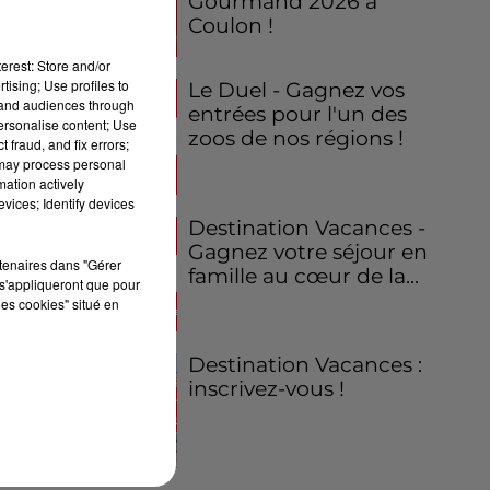
Gourmand 2026 à
Coulon !
erest: Store and/or
tising; Use profiles to
Le Duel - Gagnez vos
tand audiences through
entrées pour l'un des
personalise content; Use
zoos de nos régions !
 fraud, and fix errors;
 may process personal
mation actively
vices; Identify devices
Destination Vacances -
Gagnez votre séjour en
rtenaires dans "Gérer
famille au cœur de la...
s'appliqueront que pour
les cookies" situé en
Destination Vacances :
inscrivez-vous !