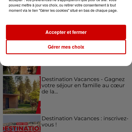
pouvez mettre à jour vos choix, ou retirer votre consentement à tout
moment via le lien "Gérer les cookies" situé en bas de chaque page.
Jeux
Voir plus
Accepter et fermer
Le Duel - Gagnez vos entrées
pour l'un des zoos de nos
Gérer mes choix
régions !
Destination Vacances - Gagnez
votre séjour en famille au cœur
de la...
Destination Vacances : inscrivez-
vous !