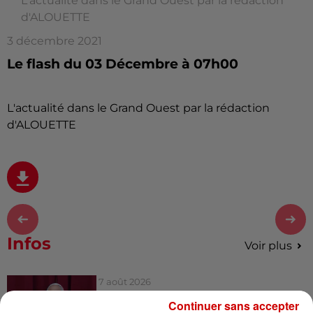
L'actualité dans le Grand Ouest par la rédaction
d'ALOUETTE
3 décembre 2021
Le flash du 03 Décembre à 07h00
L'actualité dans le Grand Ouest par la rédaction
d'ALOUETTE
Infos
Voir plus
7 août 2026
Pape Léon XIV en France : quel
Continuer sans accepter
est son programme ?