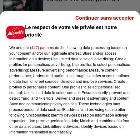
Continuer sans accepter
Le respect de votre vie privée est notre
10h54
Royan : elle tente d’écraser son
priorité
ex-conjoint et dit regretter...
We and
our (447) partners
do the following data processing based on
your consent and/or our legitimate interest: Store and/or access
information on a device; Use limited data to select advertising; Create
profiles for personalised advertising; Use profiles to select personalised
9h45
advertising; Measure advertising performance; Measure content
Cambriolages : plus de 18 000
performance; Understand audiences through statistics or combinations
of data from different sources; Develop and improve services; Create
logements visités en juillet 2026,
profiles to personalise content; Use profiles to select personalised
en...
content; Use limited data to select content; Ensure security, prevent and
detect fraud, and fix errors; Deliver and present advertising and content;
Save and communicate privacy choices. These technologies may
process personal data such as IP address and browsing data to offer
7 août 2026
following functionalities: Identify devices based on information actively
Pape Léon XIV en France : quel
requested; Use precise geolocation data; Match and combine data from
est son programme ?
other data sources; Link different devices; Identify devices based on
information transmitted automatically.