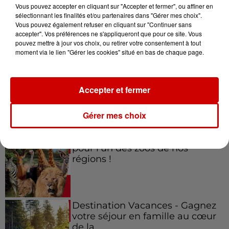
Vous pouvez accepter en cliquant sur "Accepter et fermer", ou affiner en
sélectionnant les finalités et/ou partenaires dans "Gérer mes choix".
Vous pouvez également refuser en cliquant sur "Continuer sans
accepter". Vos préférences ne s'appliqueront que pour ce site. Vous
Jeux
Voir plus
pouvez mettre à jour vos choix, ou retirer votre consentement à tout
moment via le lien "Gérer les cookies" situé en bas de chaque page.
Gagnez vos places pour le
festival Marché Gourmand 2026
Accepter et fermer
à Coulon !
Gérer mes choix
Le Duel - Gagnez vos entrées
pour l'un des zoos de nos
régions !
Destination Vacances - Gagnez
votre séjour en famille au cœur
de la...