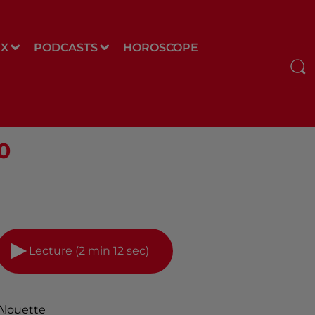
UX
PODCASTS
HOROSCOPE
0
Lecture (2 min 12 sec)
Alouette