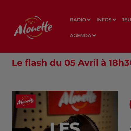
RADIO
INFOS
JE
AGENDA
Le flash du 05 Avril à 18h3