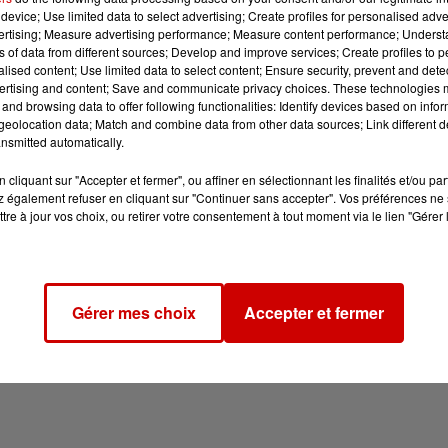
device; Use limited data to select advertising; Create profiles for personalised adver
vertising; Measure advertising performance; Measure content performance; Unders
ns of data from different sources; Develop and improve services; Create profiles to 
alised content; Use limited data to select content; Ensure security, prevent and detect
ertising and content; Save and communicate privacy choices. These technologies
and browsing data to offer following functionalities: Identify devices based on infor
eolocation data; Match and combine data from other data sources; Link different de
nsmitted automatically.
cliquant sur "Accepter et fermer", ou affiner en sélectionnant les finalités et/ou pa
 également refuser en cliquant sur "Continuer sans accepter". Vos préférences ne 
tre à jour vos choix, ou retirer votre consentement à tout moment via le lien "Gérer 
Gérer mes choix
Accepter et fermer