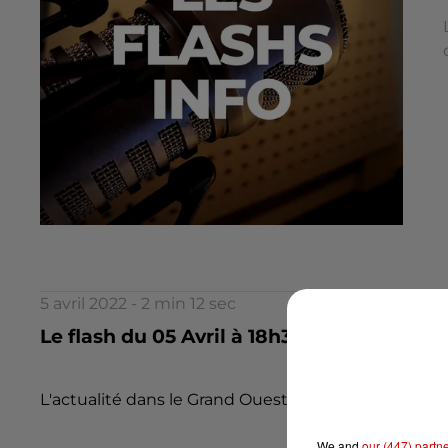
5 avril 2022 - 2 min 12 sec
Le flash du 05 Avril à 18h30
L'actualité dans le Grand Ouest par la rédaction d
We and
our (447) partn