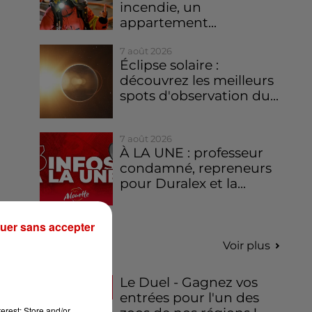
incendie, un
appartement...
7 août 2026
Éclipse solaire :
découvrez les meilleurs
spots d'observation du...
7 août 2026
À LA UNE : professeur
condamné, repreneurs
pour Duralex et la...
uer sans accepter
Jeux
Voir plus
Le Duel - Gagnez vos
entrées pour l'un des
erest: Store and/or