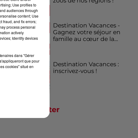
zoos de nos régions !
tising; Use profiles to
tand audiences through
personalise content; Use
 fraud, and fix errors;
Destination Vacances -
 may process personal
Gagnez votre séjour en
mation actively
vices; Identify devices
famille au cœur de la...
rtenaires dans "Gérer
s'appliqueront que pour
Destination Vacances :
les cookies" situé en
inscrivez-vous !
Newsletter