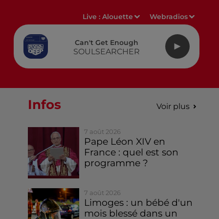
Live :
Alouette
Webradios
Can't Get Enough
SOULSEARCHER
Infos
Voir plus
7 août 2026
Pape Léon XIV en
France : quel est son
programme ?
7 août 2026
Limoges : un bébé d'un
mois blessé dans un