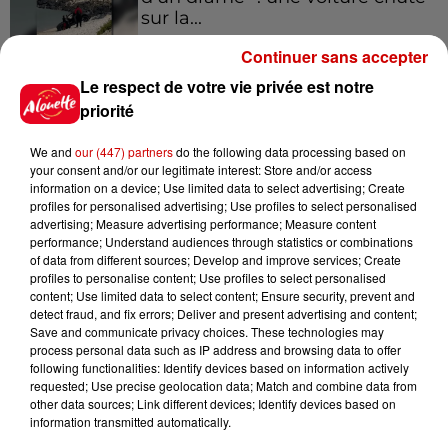
sur la...
Continuer sans accepter
Le respect de votre vie privée est notre
7h06
Soupçonné d'incendies en
priorité
Deux-Sèvres et en Maine-et-
Loire, un homme...
We and
our (447) partners
do the following data processing based on
your consent and/or our legitimate interest: Store and/or access
information on a device; Use limited data to select advertising; Create
profiles for personalised advertising; Use profiles to select personalised
9 août 2026
advertising; Measure advertising performance; Measure content
SNCF : attention à ce faux SMS
performance; Understand audiences through statistics or combinations
of data from different sources; Develop and improve services; Create
réclamant le paiement d'une
profiles to personalise content; Use profiles to select personalised
amende
content; Use limited data to select content; Ensure security, prevent and
detect fraud, and fix errors; Deliver and present advertising and content;
Save and communicate privacy choices. These technologies may
process personal data such as IP address and browsing data to offer
9 août 2026
following functionalities: Identify devices based on information actively
Un incendie se déclare à
requested; Use precise geolocation data; Match and combine data from
l’hôpital du Mans
other data sources; Link different devices; Identify devices based on
information transmitted automatically.