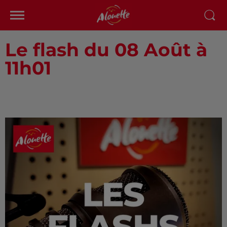
Le flash du 08 Août à
11h01