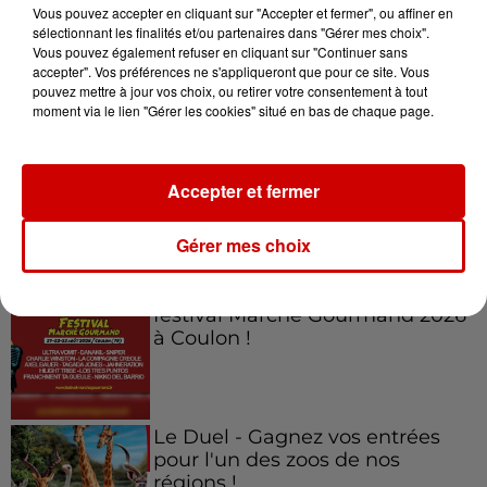
Vous pouvez accepter en cliquant sur "Accepter et fermer", ou affiner en
sélectionnant les finalités et/ou partenaires dans "Gérer mes choix".
Vous pouvez également refuser en cliquant sur "Continuer sans
accepter". Vos préférences ne s'appliqueront que pour ce site. Vous
Jeux
Voir plus
pouvez mettre à jour vos choix, ou retirer votre consentement à tout
moment via le lien "Gérer les cookies" situé en bas de chaque page.
Gagnez vos places pour
l'événement Ride the Show à
Accepter et fermer
Morlaix !
Gérer mes choix
Gagnez vos places pour le
festival Marché Gourmand 2026
à Coulon !
Le Duel - Gagnez vos entrées
pour l'un des zoos de nos
régions !