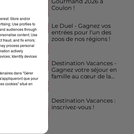
Gourmand 2026 à
Coulon !
erest: Store and/or
tising; Use profiles to
Le Duel - Gagnez vos
tand audiences through
entrées pour l'un des
personalise content; Use
zoos de nos régions !
 fraud, and fix errors;
 may process personal
mation actively
vices; Identify devices
Destination Vacances -
Gagnez votre séjour en
rtenaires dans "Gérer
famille au cœur de la...
s'appliqueront que pour
les cookies" situé en
Destination Vacances :
inscrivez-vous !