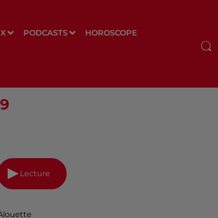
UX
PODCASTS
HOROSCOPE
29
Lecture
Alouette