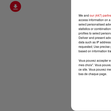
We and
our (447) partn
access information on a 
select personalised ad
statistics or combinatio
profiles to select person
Deliver and present adv
data such as IP address 
requested; Use precise g
based on information tra
Vous pouvez accepter en 
mes choix". Vous pouvez
ce site. Vous pouvez met
bas de chaque page.