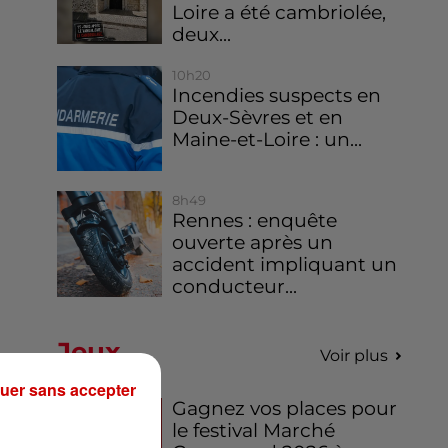
Loire a été cambriolée,
deux...
10h20
Incendies suspects en
Deux-Sèvres et en
Maine-et-Loire : un...
8h49
Rennes : enquête
ouverte après un
accident impliquant un
conducteur...
Jeux
Voir plus
uer sans accepter
Gagnez vos places pour
le festival Marché