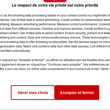
Le respect de votre vie privée est notre priorité
ers
do the following data processing based on your consent and/or our legitimate int
device; Use limited data to select advertising; Create profiles for personalised adver
vertising; Measure advertising performance; Measure content performance; Unders
ns of data from different sources; Develop and improve services; Create profiles to 
alised content; Use limited data to select content; Ensure security, prevent and detect
ertising and content; Save and communicate privacy choices. These technologies
and browsing data to offer following functionalities: Identify devices based on infor
eolocation data; Match and combine data from other data sources; Link different de
nsmitted automatically.
cliquant sur "Accepter et fermer", ou affiner en sélectionnant les finalités et/ou pa
 également refuser en cliquant sur "Continuer sans accepter". Vos préférences ne 
tre à jour vos choix, ou retirer votre consentement à tout moment via le lien "Gérer 
Gérer mes choix
Accepter et fermer