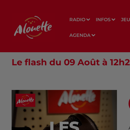
RADIO
INFOS
JE
AGENDA
Le flash du 09 Août à 12h