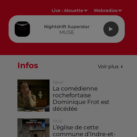
Live :
Alouette
Webradios
Nightshift Superstar
MUSE
Infos
Voir plus
12h41
La comédienne
rochefortaise
Dominique Frot est
décédée
11h12
L’église de cette
commune d’Indre-et-