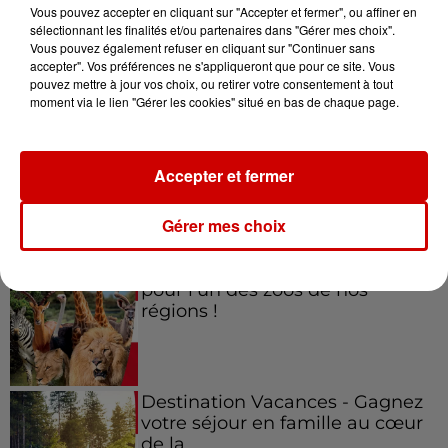
Vous pouvez accepter en cliquant sur "Accepter et fermer", ou affiner en
sélectionnant les finalités et/ou partenaires dans "Gérer mes choix".
Vous pouvez également refuser en cliquant sur "Continuer sans
accepter". Vos préférences ne s'appliqueront que pour ce site. Vous
Jeux
Voir plus
pouvez mettre à jour vos choix, ou retirer votre consentement à tout
moment via le lien "Gérer les cookies" situé en bas de chaque page.
Gagnez vos places pour le
festival Marché Gourmand 2026
Accepter et fermer
à Coulon !
Gérer mes choix
Le Duel - Gagnez vos entrées
pour l'un des zoos de nos
régions !
Destination Vacances - Gagnez
votre séjour en famille au cœur
de la...