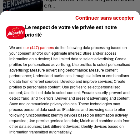
en...
Continuer sans accepter
Le respect de votre vie privée est notre
7 août 2026
Pape Léon XIV en France : quel
priorité
est son programme ?
We and
our (447) partners
do the following data processing based on
your consent and/or our legitimate interest: Store and/or access
information on a device; Use limited data to select advertising; Create
profiles for personalised advertising; Use profiles to select personalised
7 août 2026
advertising; Measure advertising performance; Measure content
Limoges : un bébé d'un mois
performance; Understand audiences through statistics or combinations
of data from different sources; Develop and improve services; Create
blessé dans un incendie, un
profiles to personalise content; Use profiles to select personalised
appartement...
content; Use limited data to select content; Ensure security, prevent and
detect fraud, and fix errors; Deliver and present advertising and content;
Save and communicate privacy choices. These technologies may
process personal data such as IP address and browsing data to offer
7 août 2026
following functionalities: Identify devices based on information actively
Éclipse solaire : découvrez les
requested; Use precise geolocation data; Match and combine data from
meilleurs spots d'observation
other data sources; Link different devices; Identify devices based on
du...
information transmitted automatically.