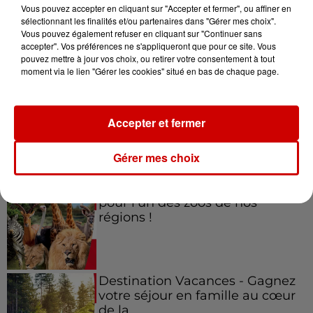
Vous pouvez accepter en cliquant sur "Accepter et fermer", ou affiner en
sélectionnant les finalités et/ou partenaires dans "Gérer mes choix".
Vous pouvez également refuser en cliquant sur "Continuer sans
accepter". Vos préférences ne s'appliqueront que pour ce site. Vous
Jeux
Voir plus
pouvez mettre à jour vos choix, ou retirer votre consentement à tout
moment via le lien "Gérer les cookies" situé en bas de chaque page.
Gagnez vos places pour le
festival Marché Gourmand 2026
Accepter et fermer
à Coulon !
Gérer mes choix
Le Duel - Gagnez vos entrées
pour l'un des zoos de nos
régions !
Destination Vacances - Gagnez
votre séjour en famille au cœur
de la...