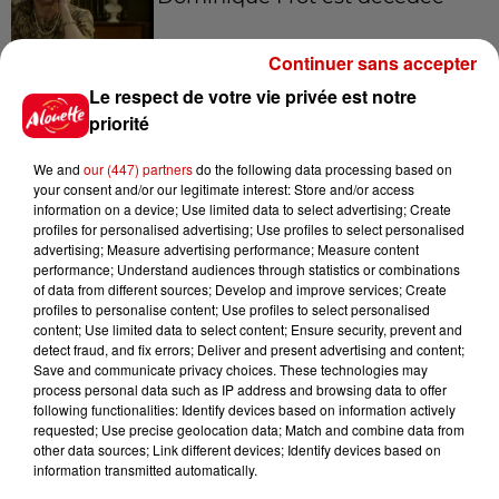
Continuer sans accepter
Le respect de votre vie privée est notre
11h12
L’église de cette commune
priorité
d’Indre-et-Loire a été
cambriolée, deux...
We and
our (447) partners
do the following data processing based on
your consent and/or our legitimate interest: Store and/or access
information on a device; Use limited data to select advertising; Create
profiles for personalised advertising; Use profiles to select personalised
10h20
advertising; Measure advertising performance; Measure content
Incendies suspects en Deux-
performance; Understand audiences through statistics or combinations
of data from different sources; Develop and improve services; Create
Sèvres et en Maine-et-Loire :
profiles to personalise content; Use profiles to select personalised
un...
content; Use limited data to select content; Ensure security, prevent and
detect fraud, and fix errors; Deliver and present advertising and content;
Save and communicate privacy choices. These technologies may
process personal data such as IP address and browsing data to offer
8h49
following functionalities: Identify devices based on information actively
Rennes : enquête ouverte après
requested; Use precise geolocation data; Match and combine data from
un accident impliquant un
other data sources; Link different devices; Identify devices based on
conducteur...
information transmitted automatically.