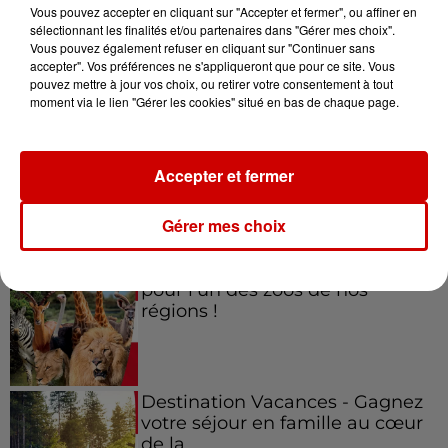
Vous pouvez accepter en cliquant sur "Accepter et fermer", ou affiner en
sélectionnant les finalités et/ou partenaires dans "Gérer mes choix".
Vous pouvez également refuser en cliquant sur "Continuer sans
accepter". Vos préférences ne s'appliqueront que pour ce site. Vous
Jeux
Voir plus
pouvez mettre à jour vos choix, ou retirer votre consentement à tout
moment via le lien "Gérer les cookies" situé en bas de chaque page.
Gagnez vos places pour le
festival Marché Gourmand 2026
Accepter et fermer
à Coulon !
Gérer mes choix
Le Duel - Gagnez vos entrées
pour l'un des zoos de nos
régions !
Destination Vacances - Gagnez
votre séjour en famille au cœur
de la...