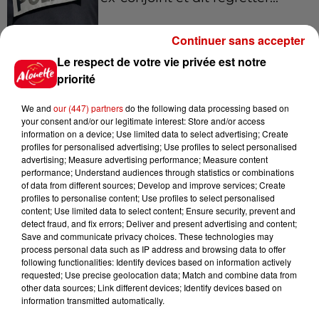
Continuer sans accepter
Le respect de votre vie privée est notre
9h45
Cambriolages : plus de 18 000
priorité
logements visités en juillet 2026,
en...
We and
our (447) partners
do the following data processing based on
your consent and/or our legitimate interest: Store and/or access
information on a device; Use limited data to select advertising; Create
profiles for personalised advertising; Use profiles to select personalised
7 août 2026
advertising; Measure advertising performance; Measure content
Pape Léon XIV en France : quel
performance; Understand audiences through statistics or combinations
of data from different sources; Develop and improve services; Create
est son programme ?
profiles to personalise content; Use profiles to select personalised
content; Use limited data to select content; Ensure security, prevent and
detect fraud, and fix errors; Deliver and present advertising and content;
Save and communicate privacy choices. These technologies may
process personal data such as IP address and browsing data to offer
7 août 2026
following functionalities: Identify devices based on information actively
Limoges : un bébé d'un mois
requested; Use precise geolocation data; Match and combine data from
blessé dans un incendie, un
other data sources; Link different devices; Identify devices based on
appartement...
information transmitted automatically.