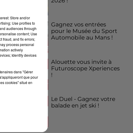
2026 !
erest: Store and/or
tising; Use profiles to
Gagnez vos entrées
tand audiences through
pour le Musée du Sport
personalise content; Use
Automobile au Mans !
 fraud, and fix errors;
 may process personal
mation actively
vices; Identify devices
Alouette vous invite à
Futuroscope Xperiences
rtenaires dans "Gérer
!
s'appliqueront que pour
les cookies" situé en
Le Duel - Gagnez votre
balade en jet ski !