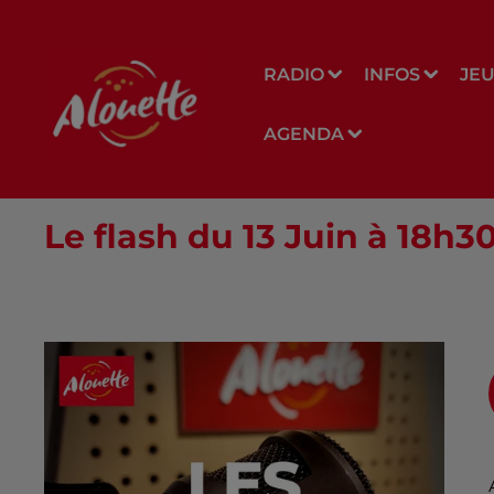
RADIO
INFOS
JE
AGENDA
Le flash du 13 Juin à 18h3