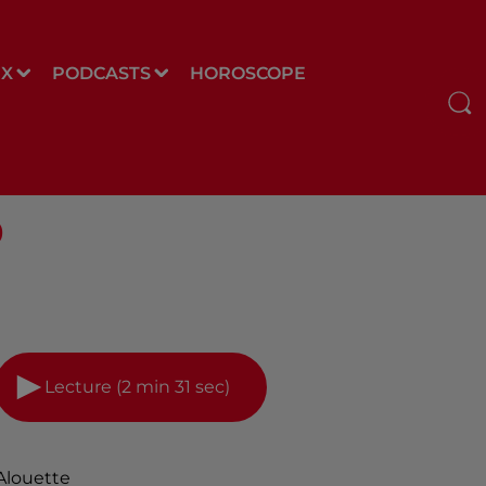
UX
PODCASTS
HOROSCOPE
0
Lecture (2 min 31 sec)
Alouette