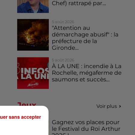
Chef) rattrapé par...
5 août 2026
"Attention au
démarchage abusif" : la
préfecture de la
Gironde...
5 août 2026
À LA UNE : incendie à La
Rochelle, mégaferme de
saumons et succès...
Jeux
Voir plus
uer sans accepter
Gagnez vos places pour
le Festival du Roi Arthur