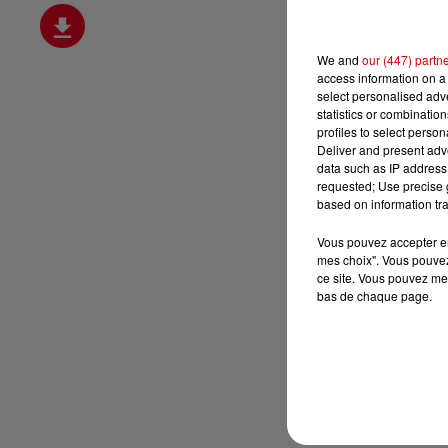
We and
our (447) partn
access information on a 
select personalised ad
statistics or combinatio
profiles to select person
Deliver and present adv
data such as IP address 
requested; Use precise g
based on information tra
Vous pouvez accepter en 
mes choix". Vous pouvez
ce site. Vous pouvez met
bas de chaque page.