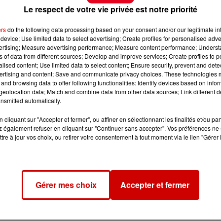
Le respect de votre vie privée est notre priorité
ers
do the following data processing based on your consent and/or our legitimate int
device; Use limited data to select advertising; Create profiles for personalised adver
vertising; Measure advertising performance; Measure content performance; Unders
ns of data from different sources; Develop and improve services; Create profiles to 
alised content; Use limited data to select content; Ensure security, prevent and detect
ertising and content; Save and communicate privacy choices. These technologies
and browsing data to offer following functionalities: Identify devices based on infor
eolocation data; Match and combine data from other data sources; Link different de
nsmitted automatically.
cliquant sur "Accepter et fermer", ou affiner en sélectionnant les finalités et/ou pa
 également refuser en cliquant sur "Continuer sans accepter". Vos préférences ne 
tre à jour vos choix, ou retirer votre consentement à tout moment via le lien "Gérer 
Gérer mes choix
Accepter et fermer