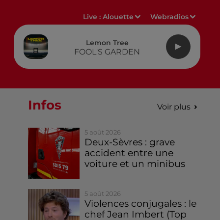
Live :
Alouette
Webradios
Lemon Tree
FOOL'S GARDEN
Infos
Voir plus
5 août 2026
Deux-Sèvres : grave
accident entre une
voiture et un minibus
5 août 2026
Violences conjugales : le
chef Jean Imbert (Top