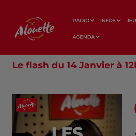
RADIO
INFOS
JE
AGENDA
Le flash du 14 Janvier à 1