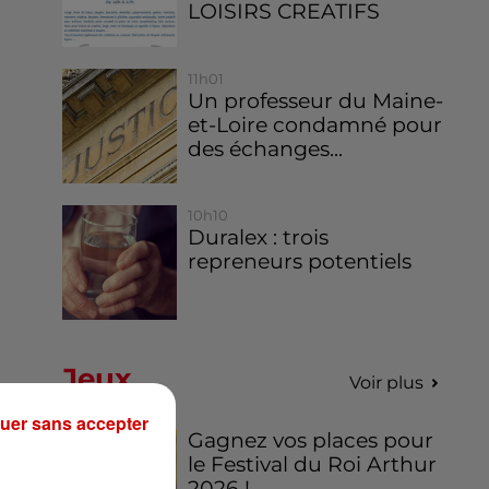
LOISIRS CREATIFS
11h01
Un professeur du Maine-
et-Loire condamné pour
des échanges...
10h10
Duralex : trois
repreneurs potentiels
Jeux
Voir plus
uer sans accepter
Gagnez vos places pour
le Festival du Roi Arthur
2026 !