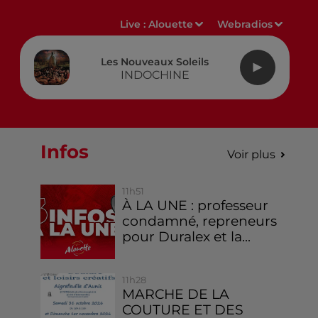
Live :
Alouette
Webradios
Les Nouveaux Soleils
INDOCHINE
Infos
Voir plus
11h51
À LA UNE : professeur
condamné, repreneurs
pour Duralex et la...
11h28
MARCHE DE LA
COUTURE ET DES