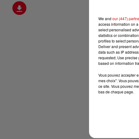
We and
our (447) partn
access information on a 
select personalised ad
statistics or combinatio
profiles to select person
Deliver and present adv
data such as IP address 
requested; Use precise g
based on information tra
Vous pouvez accepter en 
mes choix". Vous pouvez
ce site. Vous pouvez met
bas de chaque page.