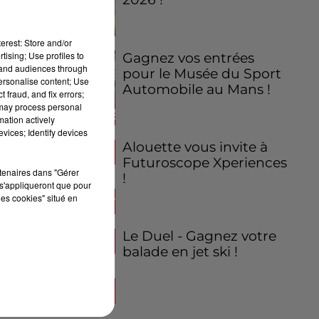
erest: Store and/or
tising; Use profiles to
Gagnez vos entrées
tand audiences through
pour le Musée du Sport
personalise content; Use
Automobile au Mans !
 fraud, and fix errors;
 may process personal
mation actively
vices; Identify devices
Alouette vous invite à
Futuroscope Xperiences
rtenaires dans "Gérer
!
s'appliqueront que pour
les cookies" situé en
Le Duel - Gagnez votre
balade en jet ski !