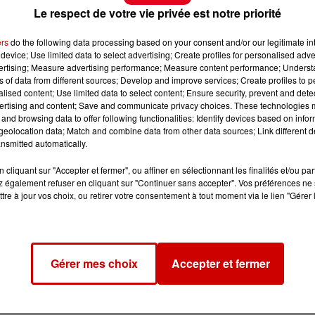
Le respect de votre vie privée est notre priorité
ers
do the following data processing based on your consent and/or our legitimate int
device; Use limited data to select advertising; Create profiles for personalised adver
vertising; Measure advertising performance; Measure content performance; Unders
ns of data from different sources; Develop and improve services; Create profiles to 
alised content; Use limited data to select content; Ensure security, prevent and detect
ertising and content; Save and communicate privacy choices. These technologies
and browsing data to offer following functionalities: Identify devices based on infor
eolocation data; Match and combine data from other data sources; Link different de
nsmitted automatically.
cliquant sur "Accepter et fermer", ou affiner en sélectionnant les finalités et/ou pa
 également refuser en cliquant sur "Continuer sans accepter". Vos préférences ne 
tre à jour vos choix, ou retirer votre consentement à tout moment via le lien "Gérer 
Gérer mes choix
Accepter et fermer