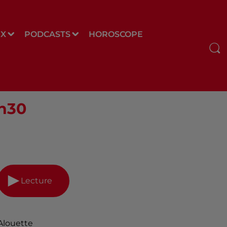
UX
PODCASTS
HOROSCOPE
2h30
Lecture
Alouette