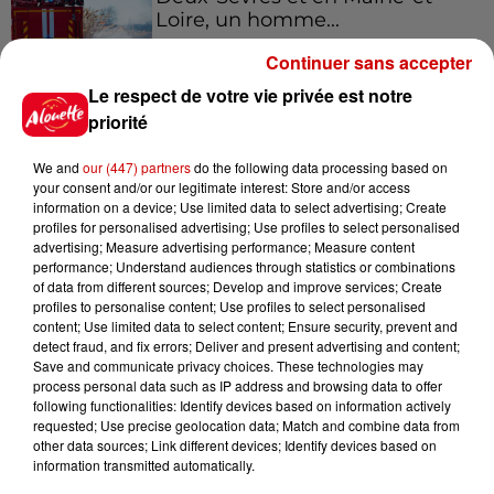
Loire, un homme...
Continuer sans accepter
Le respect de votre vie privée est notre
9 août 2026
SNCF : attention à ce faux SMS
priorité
réclamant le paiement d'une
amende
We and
our (447) partners
do the following data processing based on
your consent and/or our legitimate interest: Store and/or access
information on a device; Use limited data to select advertising; Create
profiles for personalised advertising; Use profiles to select personalised
9 août 2026
advertising; Measure advertising performance; Measure content
Un incendie se déclare à
performance; Understand audiences through statistics or combinations
of data from different sources; Develop and improve services; Create
l’hôpital du Mans
profiles to personalise content; Use profiles to select personalised
content; Use limited data to select content; Ensure security, prevent and
detect fraud, and fix errors; Deliver and present advertising and content;
Save and communicate privacy choices. These technologies may
process personal data such as IP address and browsing data to offer
9 août 2026
following functionalities: Identify devices based on information actively
La comédienne rochefortaise
requested; Use precise geolocation data; Match and combine data from
Dominique Frot est décédée
other data sources; Link different devices; Identify devices based on
information transmitted automatically.