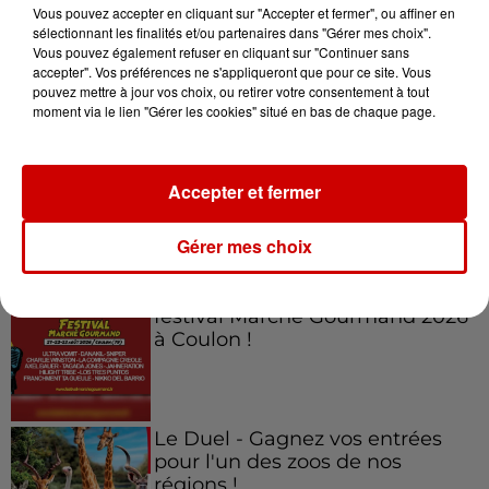
Vous pouvez accepter en cliquant sur "Accepter et fermer", ou affiner en
sélectionnant les finalités et/ou partenaires dans "Gérer mes choix".
Vous pouvez également refuser en cliquant sur "Continuer sans
accepter". Vos préférences ne s'appliqueront que pour ce site. Vous
Jeux
Voir plus
pouvez mettre à jour vos choix, ou retirer votre consentement à tout
moment via le lien "Gérer les cookies" situé en bas de chaque page.
Gagnez vos places pour
l'événement Ride the Show à
Accepter et fermer
Morlaix !
Gérer mes choix
Gagnez vos places pour le
festival Marché Gourmand 2026
à Coulon !
Le Duel - Gagnez vos entrées
pour l'un des zoos de nos
régions !