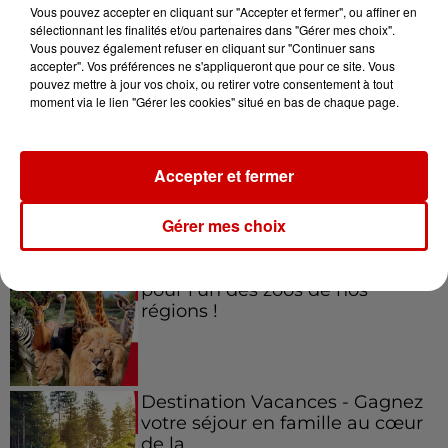
Vous pouvez accepter en cliquant sur "Accepter et fermer", ou affiner en
sélectionnant les finalités et/ou partenaires dans "Gérer mes choix".
Vous pouvez également refuser en cliquant sur "Continuer sans
accepter". Vos préférences ne s'appliqueront que pour ce site. Vous
Jeux
Voir plus
pouvez mettre à jour vos choix, ou retirer votre consentement à tout
moment via le lien "Gérer les cookies" situé en bas de chaque page.
Gagnez vos places pour le
festival Marché Gourmand 2026
Accepter et fermer
à Coulon !
Gérer mes choix
Le Duel - Gagnez vos entrées
pour l'un des zoos de nos
régions !
Destination Vacances - Gagnez
votre séjour en famille au cœur
de la...