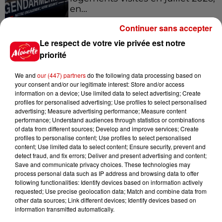
en...
Continuer sans accepter
Le respect de votre vie privée est notre
7 août 2026
Pape Léon XIV en France : quel
priorité
est son programme ?
We and
our (447) partners
do the following data processing based on
your consent and/or our legitimate interest: Store and/or access
information on a device; Use limited data to select advertising; Create
profiles for personalised advertising; Use profiles to select personalised
7 août 2026
advertising; Measure advertising performance; Measure content
Limoges : un bébé d'un mois
performance; Understand audiences through statistics or combinations
of data from different sources; Develop and improve services; Create
blessé dans un incendie, un
profiles to personalise content; Use profiles to select personalised
appartement...
content; Use limited data to select content; Ensure security, prevent and
detect fraud, and fix errors; Deliver and present advertising and content;
Save and communicate privacy choices. These technologies may
process personal data such as IP address and browsing data to offer
7 août 2026
following functionalities: Identify devices based on information actively
Éclipse solaire : découvrez les
requested; Use precise geolocation data; Match and combine data from
meilleurs spots d'observation
other data sources; Link different devices; Identify devices based on
du...
information transmitted automatically.