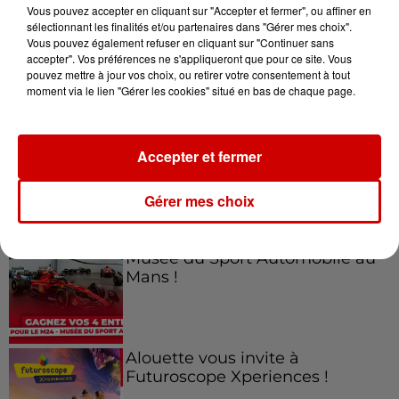
Vous pouvez accepter en cliquant sur "Accepter et fermer", ou affiner en
sélectionnant les finalités et/ou partenaires dans "Gérer mes choix".
Vous pouvez également refuser en cliquant sur "Continuer sans
accepter". Vos préférences ne s'appliqueront que pour ce site. Vous
Jeux
Voir plus
pouvez mettre à jour vos choix, ou retirer votre consentement à tout
moment via le lien "Gérer les cookies" situé en bas de chaque page.
Gagnez vos places pour le
Festival du Roi Arthur 2026 !
Accepter et fermer
Gérer mes choix
Gagnez vos entrées pour le
Musée du Sport Automobile au
Mans !
Alouette vous invite à
Futuroscope Xperiences !