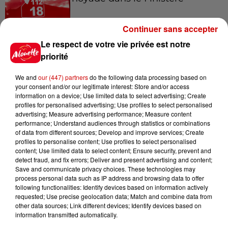
Continuer sans accepter
Le respect de votre vie privée est notre
6 août 2026
Vendre un chiot en animalerie
priorité
peut coûter très cher
We and
our (447) partners
do the following data processing based on
your consent and/or our legitimate interest: Store and/or access
information on a device; Use limited data to select advertising; Create
profiles for personalised advertising; Use profiles to select personalised
6 août 2026
advertising; Measure advertising performance; Measure content
Invasion de physalies sur des
performance; Understand audiences through statistics or combinations
of data from different sources; Develop and improve services; Create
plages du Sud-Ouest
profiles to personalise content; Use profiles to select personalised
content; Use limited data to select content; Ensure security, prevent and
detect fraud, and fix errors; Deliver and present advertising and content;
Save and communicate privacy choices. These technologies may
process personal data such as IP address and browsing data to offer
6 août 2026
following functionalities: Identify devices based on information actively
À LA UNE : affaire Manon
requested; Use precise geolocation data; Match and combine data from
Relandeau, musée cambriolé et
other data sources; Link different devices; Identify devices based on
Amel Bent en...
information transmitted automatically.