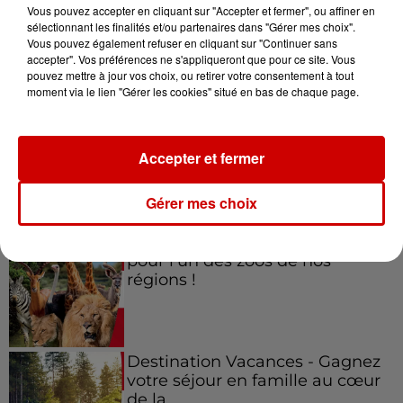
Vous pouvez accepter en cliquant sur "Accepter et fermer", ou affiner en
sélectionnant les finalités et/ou partenaires dans "Gérer mes choix".
Vous pouvez également refuser en cliquant sur "Continuer sans
accepter". Vos préférences ne s'appliqueront que pour ce site. Vous
Jeux
Voir plus
pouvez mettre à jour vos choix, ou retirer votre consentement à tout
moment via le lien "Gérer les cookies" situé en bas de chaque page.
Gagnez vos places pour le
festival Marché Gourmand 2026
Accepter et fermer
à Coulon !
Gérer mes choix
Le Duel - Gagnez vos entrées
pour l'un des zoos de nos
régions !
Destination Vacances - Gagnez
votre séjour en famille au cœur
de la...