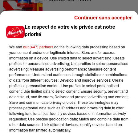
Continuer sans accepter
Le respect de votre vie privée est notre
12h41
La comédienne rochefortaise
priorité
Dominique Frot est décédée
We and
our (447) partners
do the following data processing based on
your consent and/or our legitimate interest: Store and/or access
information on a device; Use limited data to select advertising; Create
profiles for personalised advertising; Use profiles to select personalised
11h12
advertising; Measure advertising performance; Measure content
L’église de cette commune
performance; Understand audiences through statistics or combinations
of data from different sources; Develop and improve services; Create
d’Indre-et-Loire a été
profiles to personalise content; Use profiles to select personalised
cambriolée, deux...
content; Use limited data to select content; Ensure security, prevent and
detect fraud, and fix errors; Deliver and present advertising and content;
Save and communicate privacy choices. These technologies may
process personal data such as IP address and browsing data to offer
10h20
following functionalities: Identify devices based on information actively
Incendies suspects en Deux-
requested; Use precise geolocation data; Match and combine data from
Sèvres et en Maine-et-Loire :
other data sources; Link different devices; Identify devices based on
un...
information transmitted automatically.