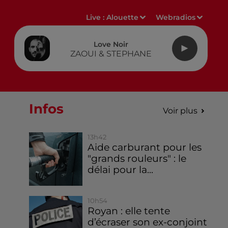
Live :
Alouette
Webradios
Love Noir
ZAOUI & STEPHANE
Infos
Voir plus
13h42
Aide carburant pour les
"grands rouleurs" : le
délai pour la...
10h54
Royan : elle tente
d’écraser son ex-conjoint