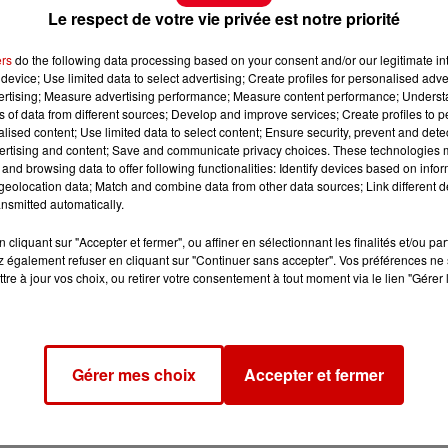
Le respect de votre vie privée est notre priorité
ers
do the following data processing based on your consent and/or our legitimate int
device; Use limited data to select advertising; Create profiles for personalised adver
vertising; Measure advertising performance; Measure content performance; Unders
ns of data from different sources; Develop and improve services; Create profiles to 
alised content; Use limited data to select content; Ensure security, prevent and detect
ertising and content; Save and communicate privacy choices. These technologies
and browsing data to offer following functionalities: Identify devices based on infor
eolocation data; Match and combine data from other data sources; Link different de
nsmitted automatically.
cliquant sur "Accepter et fermer", ou affiner en sélectionnant les finalités et/ou pa
 également refuser en cliquant sur "Continuer sans accepter". Vos préférences ne 
tre à jour vos choix, ou retirer votre consentement à tout moment via le lien "Gérer 
Gérer mes choix
Accepter et fermer