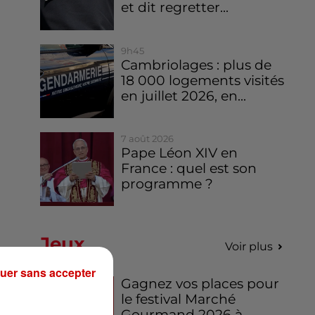
et dit regretter...
9h45
Cambriolages : plus de
18 000 logements visités
en juillet 2026, en...
7 août 2026
Pape Léon XIV en
France : quel est son
programme ?
Jeux
Voir plus
uer sans accepter
Gagnez vos places pour
le festival Marché
Gourmand 2026 à