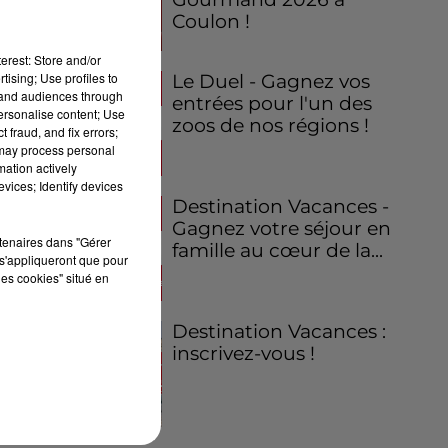
Coulon !
erest: Store and/or
tising; Use profiles to
Le Duel - Gagnez vos
tand audiences through
entrées pour l'un des
personalise content; Use
zoos de nos régions !
 fraud, and fix errors;
 may process personal
mation actively
vices; Identify devices
Destination Vacances -
Gagnez votre séjour en
rtenaires dans "Gérer
famille au cœur de la...
s'appliqueront que pour
les cookies" situé en
Destination Vacances :
inscrivez-vous !