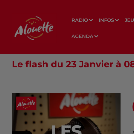
RADIO
INFOS
JE
AGENDA
Le flash du 23 Janvier à 