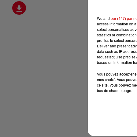
We and
our (447) partn
access information on a 
select personalised ad
statistics or combinatio
profiles to select person
Deliver and present adv
data such as IP address 
requested; Use precise g
based on information tra
Vous pouvez accepter en 
mes choix". Vous pouvez
ce site. Vous pouvez met
bas de chaque page.