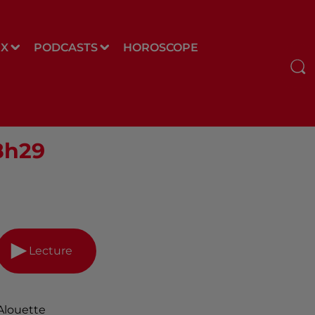
UX
PODCASTS
HOROSCOPE
08h29
Lecture
Alouette