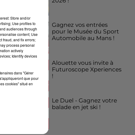
2026 !
erest: Store and/or
tising; Use profiles to
Gagnez vos entrées
tand audiences through
pour le Musée du Sport
personalise content; Use
Automobile au Mans !
 fraud, and fix errors;
 may process personal
mation actively
vices; Identify devices
Alouette vous invite à
Futuroscope Xperiences
rtenaires dans "Gérer
!
s'appliqueront que pour
les cookies" situé en
Le Duel - Gagnez votre
balade en jet ski !