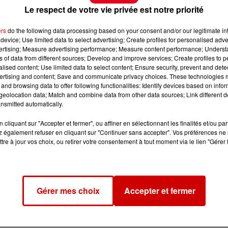
Le respect de votre vie privée est notre priorité
ers
do the following data processing based on your consent and/or our legitimate int
device; Use limited data to select advertising; Create profiles for personalised adver
vertising; Measure advertising performance; Measure content performance; Unders
ns of data from different sources; Develop and improve services; Create profiles to 
alised content; Use limited data to select content; Ensure security, prevent and detect
ertising and content; Save and communicate privacy choices. These technologies
and browsing data to offer following functionalities: Identify devices based on infor
eolocation data; Match and combine data from other data sources; Link different de
nsmitted automatically.
cliquant sur "Accepter et fermer", ou affiner en sélectionnant les finalités et/ou pa
 également refuser en cliquant sur "Continuer sans accepter". Vos préférences ne 
tre à jour vos choix, ou retirer votre consentement à tout moment via le lien "Gérer 
Gérer mes choix
Accepter et fermer