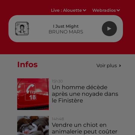
Live :
Alouette
Webradios
I Just Might
BRUNO MARS
Infos
Voir plus
15h30
Un homme décède
après une noyade dans
le Finistère
14h48
Vendre un chiot en
animalerie peut coûter