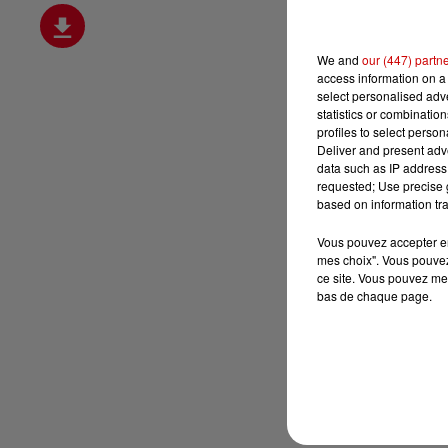
We and
our (447) partn
access information on a 
select personalised ad
statistics or combinatio
profiles to select person
Deliver and present adv
data such as IP address 
requested; Use precise g
based on information tra
Vous pouvez accepter en 
mes choix". Vous pouvez
ce site. Vous pouvez met
bas de chaque page.