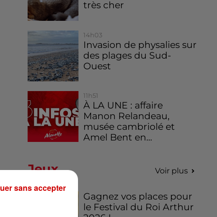
très cher
14h03
Invasion de physalies sur
des plages du Sud-
Ouest
11h51
À LA UNE : affaire
Manon Relandeau,
musée cambriolé et
Amel Bent en...
Jeux
Voir plus
uer sans accepter
Gagnez vos places pour
le Festival du Roi Arthur