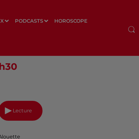
UX
PODCASTS
HOROSCOPE
2h30
Lecture
Alouette