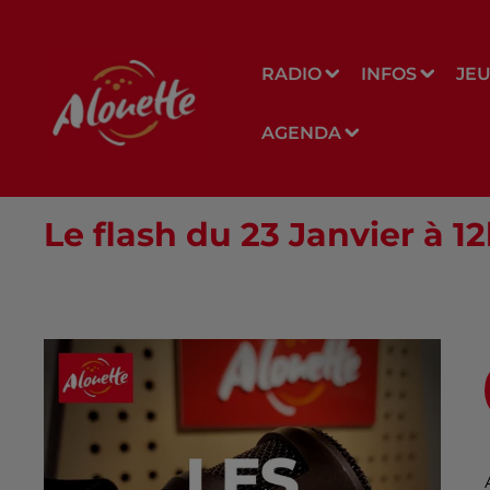
RADIO
INFOS
JE
AGENDA
Le flash du 23 Janvier à 1