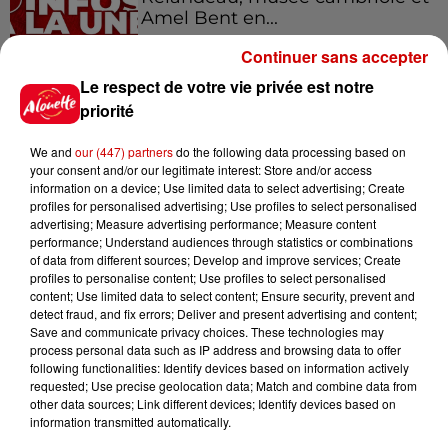
Amel Bent en...
Continuer sans accepter
Le respect de votre vie privée est notre
14h03
Invasion de physalies sur des
priorité
plages du Sud-Ouest
We and
our (447) partners
do the following data processing based on
your consent and/or our legitimate interest: Store and/or access
information on a device; Use limited data to select advertising; Create
profiles for personalised advertising; Use profiles to select personalised
11h18
advertising; Measure advertising performance; Measure content
Disparition de Manon
performance; Understand audiences through statistics or combinations
of data from different sources; Develop and improve services; Create
Relandeau : sa mère réclame
profiles to personalise content; Use profiles to select personalised
l’intervention...
content; Use limited data to select content; Ensure security, prevent and
detect fraud, and fix errors; Deliver and present advertising and content;
Save and communicate privacy choices. These technologies may
process personal data such as IP address and browsing data to offer
10h31
following functionalities: Identify devices based on information actively
Corrèze : le Musée Jacques
requested; Use precise geolocation data; Match and combine data from
Chirac cambriolé pour la
other data sources; Link different devices; Identify devices based on
troisième fois...
information transmitted automatically.