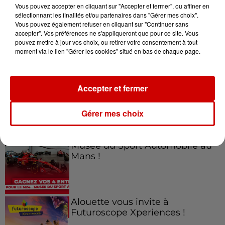
Vous pouvez accepter en cliquant sur "Accepter et fermer", ou affiner en
sélectionnant les finalités et/ou partenaires dans "Gérer mes choix".
Vous pouvez également refuser en cliquant sur "Continuer sans
accepter". Vos préférences ne s'appliqueront que pour ce site. Vous
Jeux
Voir plus
pouvez mettre à jour vos choix, ou retirer votre consentement à tout
moment via le lien "Gérer les cookies" situé en bas de chaque page.
Gagnez vos places pour le
Festival du Roi Arthur 2026 !
Accepter et fermer
Gérer mes choix
Gagnez vos entrées pour le
Musée du Sport Automobile au
Mans !
Alouette vous invite à
Futuroscope Xperiences !