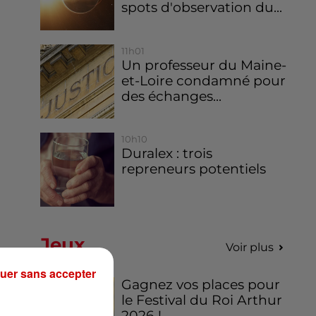
spots d'observation du...
11h01
Un professeur du Maine-
et-Loire condamné pour
des échanges...
10h10
Duralex : trois
repreneurs potentiels
Jeux
Voir plus
uer sans accepter
Gagnez vos places pour
le Festival du Roi Arthur
2026 !