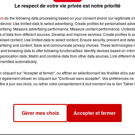
Le respect de votre vie privée est notre priorité
ers
do the following data processing based on your consent and/or our legitimate int
device; Use limited data to select advertising; Create profiles for personalised adver
vertising; Measure advertising performance; Measure content performance; Unders
ns of data from different sources; Develop and improve services; Create profiles to 
alised content; Use limited data to select content; Ensure security, prevent and detect
ertising and content; Save and communicate privacy choices. These technologies
and browsing data to offer following functionalities: Identify devices based on infor
eolocation data; Match and combine data from other data sources; Link different de
nsmitted automatically.
cliquant sur "Accepter et fermer", ou affiner en sélectionnant les finalités et/ou pa
 également refuser en cliquant sur "Continuer sans accepter". Vos préférences ne 
tre à jour vos choix, ou retirer votre consentement à tout moment via le lien "Gérer 
Gérer mes choix
Accepter et fermer