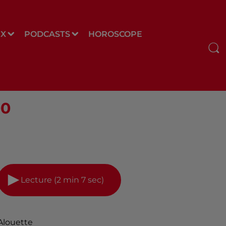
UX
PODCASTS
HOROSCOPE
00
Lecture (2 min 7 sec)
Alouette