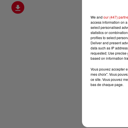
We and
our (447) partn
access information on a 
select personalised ad
statistics or combinatio
profiles to select person
Deliver and present adv
data such as IP address 
requested; Use precise g
based on information tra
Vous pouvez accepter en 
mes choix". Vous pouvez
ce site. Vous pouvez met
bas de chaque page.