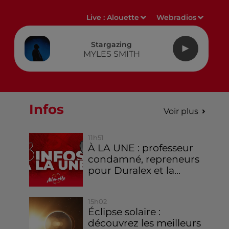
Live :
Alouette
Webradios
Stargazing
MYLES SMITH
Infos
Voir plus
11h51
À LA UNE : professeur
condamné, repreneurs
pour Duralex et la...
15h02
Éclipse solaire :
découvrez les meilleurs