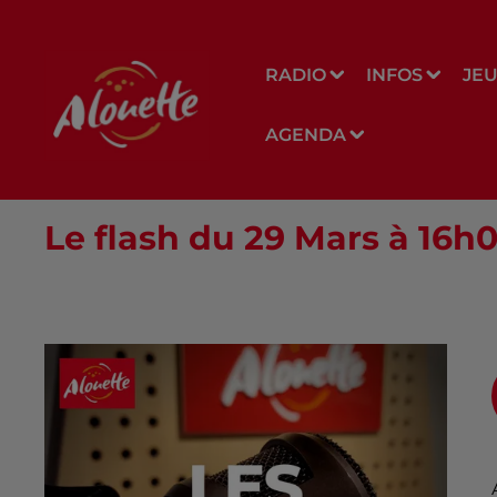
RADIO
INFOS
JE
AGENDA
Le flash du 29 Mars à 16h