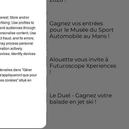
erest: Store and/or
tising; Use profiles to
Gagnez vos entrées
tand audiences through
pour le Musée du Sport
personalise content; Use
Automobile au Mans !
 fraud, and fix errors;
 may process personal
mation actively
vices; Identify devices
Alouette vous invite à
Futuroscope Xperiences
rtenaires dans "Gérer
!
s'appliqueront que pour
les cookies" situé en
Le Duel - Gagnez votre
balade en jet ski !