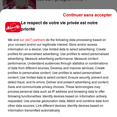
Continuer sans accepter
Le respect de votre vie privée est notre
15h54
Limoges : un bébé d'un mois
priorité
blessé dans un incendie, un
appartement...
We and
our (447) partners
do the following data processing based on
your consent and/or our legitimate interest: Store and/or access
information on a device; Use limited data to select advertising; Create
profiles for personalised advertising; Use profiles to select personalised
15h02
advertising; Measure advertising performance; Measure content
Éclipse solaire : découvrez les
performance; Understand audiences through statistics or combinations
of data from different sources; Develop and improve services; Create
meilleurs spots d'observation
profiles to personalise content; Use profiles to select personalised
du...
content; Use limited data to select content; Ensure security, prevent and
detect fraud, and fix errors; Deliver and present advertising and content;
Save and communicate privacy choices. These technologies may
process personal data such as IP address and browsing data to offer
11h51
following functionalities: Identify devices based on information actively
À LA UNE : professeur
requested; Use precise geolocation data; Match and combine data from
condamné, repreneurs pour
other data sources; Link different devices; Identify devices based on
Duralex et la...
information transmitted automatically.