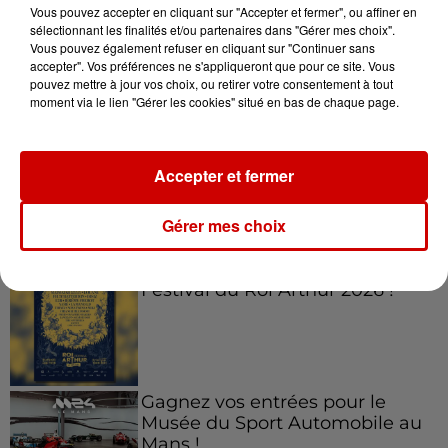
Vous pouvez accepter en cliquant sur "Accepter et fermer", ou affiner en
sélectionnant les finalités et/ou partenaires dans "Gérer mes choix".
Vous pouvez également refuser en cliquant sur "Continuer sans
accepter". Vos préférences ne s'appliqueront que pour ce site. Vous
Jeux
Voir plus
pouvez mettre à jour vos choix, ou retirer votre consentement à tout
moment via le lien "Gérer les cookies" situé en bas de chaque page.
Le Duel - Gagnez vos entrées
pour l'un des zoos de nos
Accepter et fermer
régions !
Gérer mes choix
Gagnez vos places pour le
Festival du Roi Arthur 2026 !
Gagnez vos entrées pour le
Musée du Sport Automobile au
Mans !